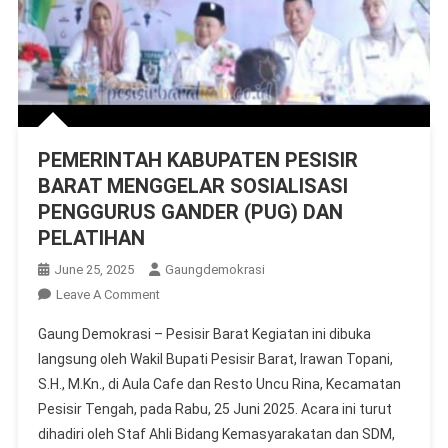
PEMERINTAH KABUPATEN PESISIR
BARAT MENGGELAR SOSIALISASI
PENGGURUS GANDER (PUG) DAN
PELATIHAN
June 25, 2025
Gaungdemokrasi
On
Leave A Comment
PEMERINTAH
Gaung Demokrasi – Pesisir Barat Kegiatan ini dibuka
KABUPATEN
langsung oleh Wakil Bupati Pesisir Barat, Irawan Topani,
PESISIR
S.H., M.Kn., di Aula Cafe dan Resto Uncu Rina, Kecamatan
BARAT
Pesisir Tengah, pada Rabu, 25 Juni 2025. Acara ini turut
MENGGELAR
SOSIALISASI
dihadiri oleh Staf Ahli Bidang Kemasyarakatan dan SDM,