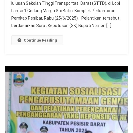
lulusan Sekolah Tinggi Transportasi Darat (STTD), di Lobi
LANGSUNG
409
Lantai 1 Gedung Marga Sai Batin, Komplek Perkantoran
CALON
Pemkab Pesibar, Rabu (25/6/2025). Pelantikan tersebut
PEGAWAI
berdasarkan Surat Keputusan (SK) Bupati Nomor: […]
NEGERI
SIPIL
Continue Reading
(CPNS)