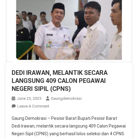
DEDI IRAWAN, MELANTIK SECARA
LANGSUNG 409 CALON PEGAWAI
NEGERI SIPIL (CPNS)
June 25, 2025
Gaungdemokrasi
On
Leave A Comment
DEDI
Gaung Demokrasi – Pesisir Barat Bupati Pesisir Barat
IRAWAN,
Dedi Irawan, melantik secara langsung 409 Calon Pegawai
MELANTIK
Negeri Sipil (CPNS) yang berhasil lolos seleksi dan 4 CPNS
SECARA