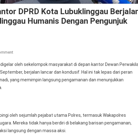
antor DPRD Kota Lubuklinggau Berjala
klinggau Humanis Dengan Pengunjuk
On
Comment
Aksi
igelar oleh sekelompok masyarakat di depan kantor Dewan Perwakil
Damai
ptember, berjalan lancar dan kondusif. Hal ini tak lepas dari peran
Digelar
rjunadi, yang memimpin langsung pengamanan dan menunjukkan
Di
a.
Depan
Kantor
DPRD
Kota
dampingi oleh sejumlah pejabat utama Polres, termasuk Wakapolres
Lubuklinggau
gara. Mereka tidak hanya berdiri di belakang barisan pengamanan,
Berjalan
Dengan
raksi langsung dengan massa aksi.
Kondusif