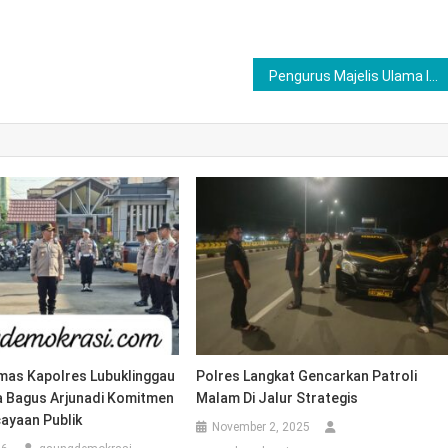
Pengurus Majelis Ulama Indonesia Dikukuhkan, Polsek Lubuklinggau Timur Dukung Kegiatan Menciptakan Masyarakat yang Damai dan Beradab
mas Kapolres Lubuklinggau
Polres Langkat Gencarkan Patroli
a Bagus Arjunadi Komitmen
Malam Di Jalur Strategis
ayaan Publik
November 2, 2025