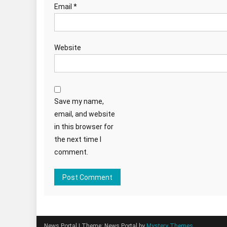
Email
*
Website
Save my name,
email, and website
in this browser for
the next time I
comment.
News Portal
|
Theme: News Portal by
Mystery Themes
.