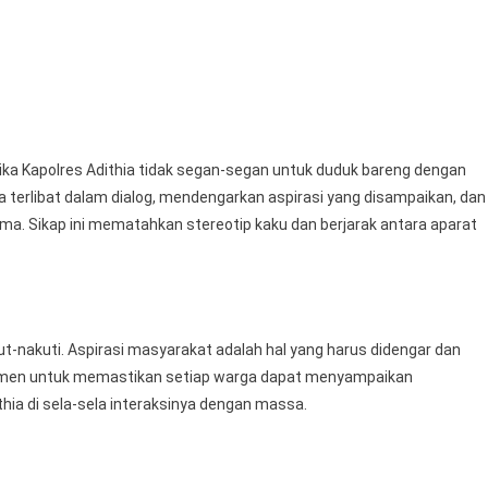
Polres
Lubuklinggau
Humanis
Dengan
Pengunjuk
Rasa
ka Kapolres Adithia tidak segan-segan untuk duduk bareng dengan
ia terlibat dalam dialog, mendengarkan aspirasi yang disampaikan, dan
ma. Sikap ini mematahkan stereotip kaku dan berjarak antara aparat
nakuti. Aspirasi masyarakat adalah hal yang harus didengar dan
mitmen untuk memastikan setiap warga dapat menyampaikan
thia di sela-sela interaksinya dengan massa.