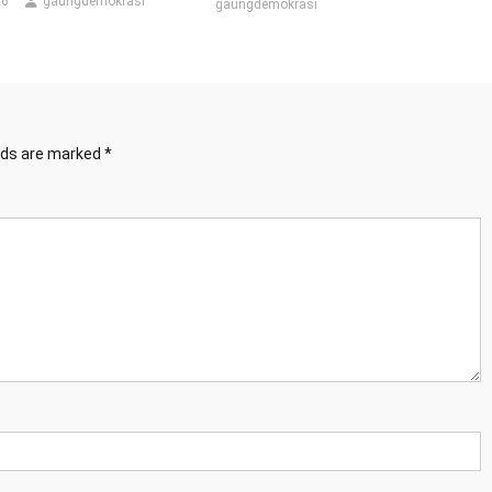
26
gaungdemokrasi
gaungdemokrasi
elds are marked
*