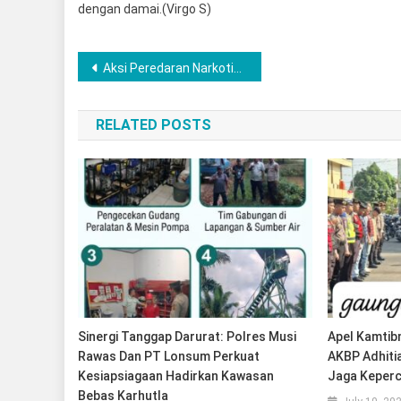
dengan damai.(Virgo S)
Post
Aksi Peredaran Narkotika Berhasil Digagalkan, Satuan Resnarkoba Polres Lubuklinggau Sita 108 Butir Pil Ekstasi
navigation
RELATED POSTS
Sinergi Tanggap Darurat: Polres Musi
Apel Kamtib
Rawas Dan PT Lonsum Perkuat
AKBP Adhiti
Kesiapsiagaan Hadirkan Kawasan
Jaga Keperc
Bebas Karhutla