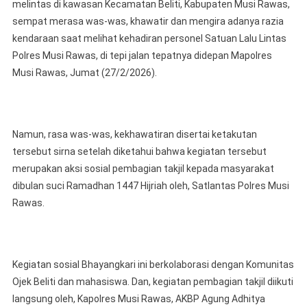
melintas di kawasan Kecamatan Beliti, Kabupaten Musi Rawas,
Dari
sempat merasa was-was, khawatir dan mengira adanya razia
Was-
kendaraan saat melihat kehadiran personel Satuan Lalu Lintas
Was
Dikira
Polres Musi Rawas, di tepi jalan tepatnya didepan Mapolres
Razia
Musi Rawas, Jumat (27/2/2026).
Malah
Berak
Bahag
Satla
Namun, rasa was-was, kekhawatiran disertai ketakutan
Polre
tersebut sirna setelah diketahui bahwa kegiatan tersebut
Musi
merupakan aksi sosial pembagian takjil kepada masyarakat
Rawa
dibulan suci Ramadhan 1447 Hijriah oleh, Satlantas Polres Musi
Bers
Rawas.
Komun
Ojek
Beliti
Dan
Kegiatan sosial Bhayangkari ini berkolaborasi dengan Komunitas
Maha
Ojek Beliti dan mahasiswa. Dan, kegiatan pembagian takjil diikuti
Bagi
langsung oleh, Kapolres Musi Rawas, AKBP Agung Adhitya
Takjil