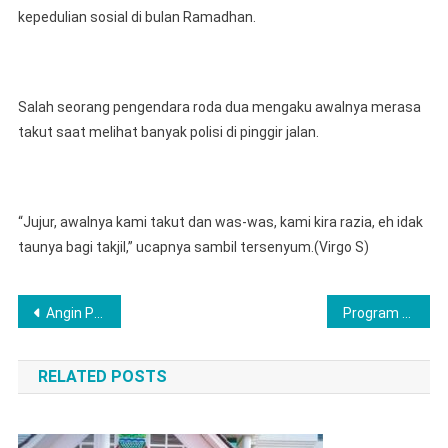
kepedulian sosial di bulan Ramadhan.
Salah seorang pengendara roda dua mengaku awalnya merasa
takut saat melihat banyak polisi di pinggir jalan.
“Jujur, awalnya kami takut dan was-was, kami kira razia, eh idak
taunya bagi takjil,” ucapnya sambil tersenyum.(Virgo S)
Post
Angin Puting Beliung Terjang Rumah Warga Di Puncak Kemuning ,Sat Binmas Polres Lubuk Linggau Gerak Cepat Kepedulian Terhadap Sesama
Program UHC Karawang Dapat Apresiasi Menteri
navigation
RELATED POSTS