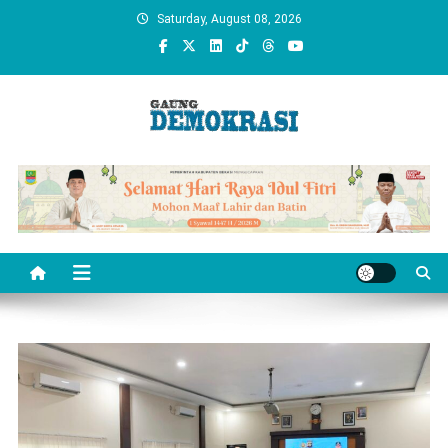
Skip
Saturday, August 08, 2026
to
content
gaungdemokrasi.com