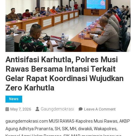
Antisifasi Karhutla, Polres Musi
Rawas Bersama Intansi Terkait
Gelar Rapat Koordinasi Wujudkan
Zero Karhutla
News
Gaungdemokrasi
On
May 7, 2026
Leave A Comment
Antisifasi
gaungdemokrasi.com MUSI RAWAS-Kapolres Musi Rawas, AKBP
Karhutla,
Agung Adhitya Prananta, SH, SIK, MH, diwakili, Wakapolres,
Polres