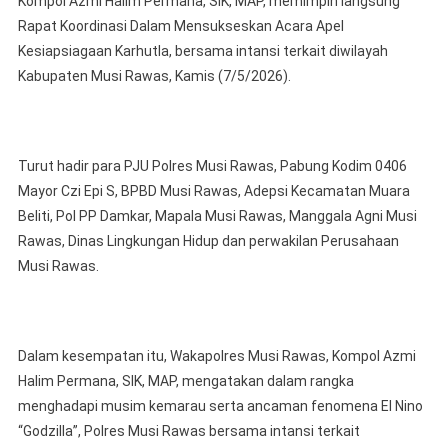
Kompol Azmi Halim Permana, SIK, MAP, memimpin langsung
Musi
Rapat Koordinasi Dalam Mensukseskan Acara Apel
Rawas
Bersama
Kesiapsiagaan Karhutla, bersama intansi terkait diwilayah
Intansi
Kabupaten Musi Rawas, Kamis (7/5/2026).
Terkait
Gelar
Rapat
Koordinasi
Turut hadir para PJU Polres Musi Rawas, Pabung Kodim 0406
Wujudkan
Mayor Czi Epi S, BPBD Musi Rawas, Adepsi Kecamatan Muara
Zero
Beliti, Pol PP Damkar, Mapala Musi Rawas, Manggala Agni Musi
Karhutla
Rawas, Dinas Lingkungan Hidup dan perwakilan Perusahaan
Musi Rawas.
Dalam kesempatan itu, Wakapolres Musi Rawas, Kompol Azmi
Halim Permana, SIK, MAP, mengatakan dalam rangka
menghadapi musim kemarau serta ancaman fenomena El Nino
“Godzilla”, Polres Musi Rawas bersama intansi terkait