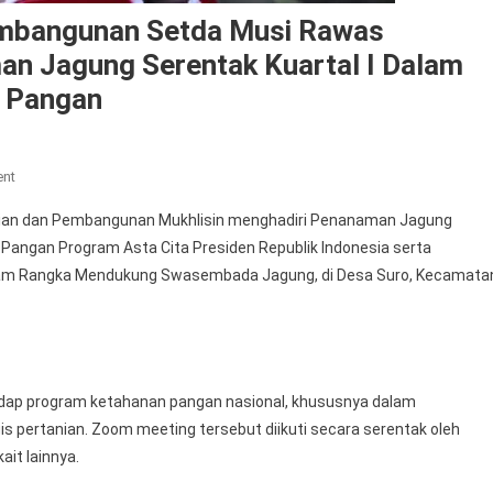
embangunan Setda Musi Rawas
an Jagung Serentak Kuartal I Dalam
 Pangan
On
ent
Asisten
ian dan Pembangunan Mukhlisin menghadiri Penanaman Jagung
Perekonomian
Pangan Program Asta Cita Presiden Republik Indonesia serta
Dan
alam Rangka Mendukung Swasembada Jagung, di Desa Suro, Kecamata
Pembangunan
Setda
Musi
Rawas
Mukhlisin
hadap program ketahanan pangan nasional, khususnya dalam
Menghadiri
s pertanian. Zoom meeting tersebut diikuti secara serentak oleh
Penanaman
Jagung
ait lainnya.
Serentak