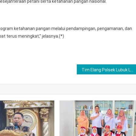
kesejahteraan petani serta ketahanan pangan nasional.
 program ketahanan pangan melalui pendampingan, pengamanan, dan
pat terus meningkat,” jelasnya.(*)
Tim Elang Polsek Lubuk Linggau Timur 1,Tangkap Remaja kasus Pencurian Motor di Depan Eks kompi