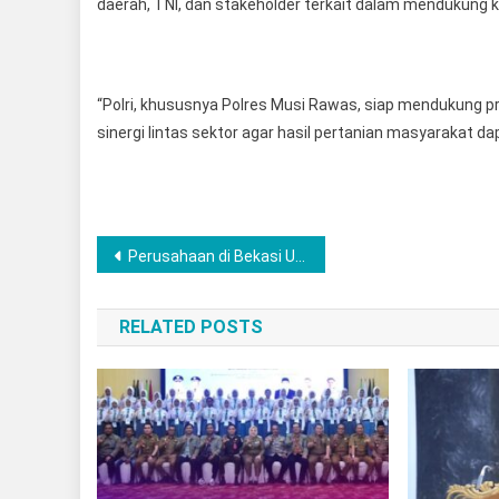
daerah, TNI, dan stakeholder terkait dalam mendukung 
“Polri, khususnya Polres Musi Rawas, siap mendukung
sinergi lintas sektor agar hasil pertanian masyarakat da
Post
Perusahaan di Bekasi Utara Prioritaskan Warga Lokal, DPRD Beri Apresiasi
navigation
RELATED POSTS