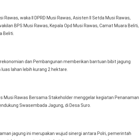
Kuartal
I
si Rawas, waka II DPRD Musi Rawas, Asisten II Setda Musi Rawas,
Dalam
Rangka
wakilan BPS Musi Rawas, Kepala Opd Musi Rawas, Camat Muara Beliti,
Mendukung
Beliti.
Ketahanan
Pangan
erekonomian dan Pembangunan memberikan bantuan bibit jagung
luas lahan lebih kurang 2 hektare.
olres Musi Rawas Bersama Stakeholder menggelar kegiatan Penanaman
Mendukung Swasembada Jagung, di Desa Suro.
naman jagung ini merupakan wujud sinergi antara Polri, pemerintah