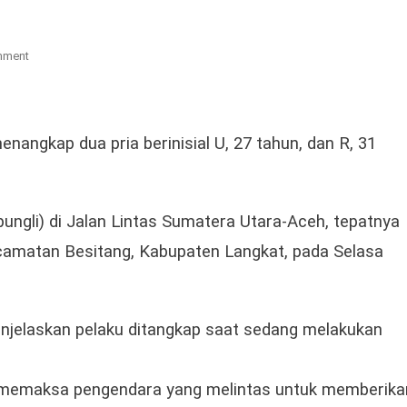
On
mment
Berantas
Aksi
Premanisme,
Polsek
nangkap dua pria berinisial U, 27 tahun, dan R, 31
Besitang
Tangkap
Dua
ungli) di Jalan Lintas Sumatera Utara-Aceh, tepatnya
Pria
Pelaku
camatan Besitang, Kabupaten Langkat, pada Selasa
Pungli
jelaskan pelaku ditangkap saat sedang melakukan
 dan memaksa pengendara yang melintas untuk memberika