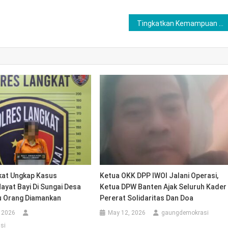
Tingkatkan Kemampuan Personil Dalam Menghadapi Gangguan Kamtibmas, Polres Lubuklinggau Lakukan Pelatihan Tim Pleton Dalmas
kat Ungkap Kasus
Ketua OKK DPP IWOI Jalani Operasi,
yat Bayi Di Sungai Desa
Ketua DPW Banten Ajak Seluruh Kader
u Orang Diamankan
Pererat Solidaritas Dan Doa
 2026
May 12, 2026
gaungdemokrasi
si