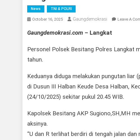
News
TNI & POLRI
Gaungdemokrasi
October 16, 2025
Leave A Co
Gaungdemokrasi.com
– Langkat
Personel Polsek Besitang Polres Langkat me
tahun.
Keduanya diduga melakukan pungutan liar (p
di Dusun III Halban Keude Desa Halban, Ke
(24/10/2025) sekitar pukul 20.45 WIB.
Kapolsek Besitang AKP Sugiono,SH,MH men
aksinya.
“U dan R terlihat berdiri di tengah jalan