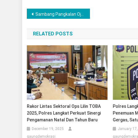
Post
Sambang Pangkalan Ojek dan Betor Kasat Lantas Polres Langkat Ajak Komunitas Driver Wujudkan Zero Kecelakaan
navigation
RELATED POSTS
Rakor Lintas Sektoral Ops Lilin TOBA
Polres Lang
2025, Polres Langkat Perkuat Sinergi
Penemuan Ma
Pengamanan Natal Dan Tahun Baru
Gergas, Sat
December 19, 2025
January 17,
gaungdemokrasi
gaungdemokra