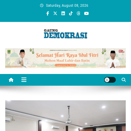
Skip
Saturday, August 08, 2026
to
content
gaungdemokrasi.com