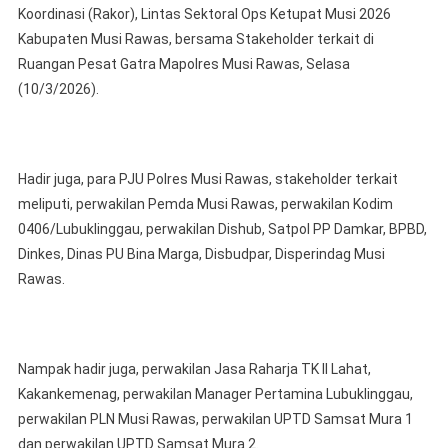
Koordinasi (Rakor), Lintas Sektoral Ops Ketupat Musi 2026
Dan
Kabupaten Musi Rawas, bersama Stakeholder terkait di
Humanis
Kapolre
Ruangan Pesat Gatra Mapolres Musi Rawas, Selasa
Musi
(10/3/2026).
Rawas
Pimpin
Langsu
Rapat
Hadir juga, para PJU Polres Musi Rawas, stakeholder terkait
Koordin
meliputi, perwakilan Pemda Musi Rawas, perwakilan Kodim
Lintas
0406/Lubuklinggau, perwakilan Dishub, Satpol PP Damkar, BPBD,
Sektoral
Dinkes, Dinas PU Bina Marga, Disbudpar, Disperindag Musi
Ops
Rawas.
Ketupat
Musi
2026
Nampak hadir juga, perwakilan Jasa Raharja TK II Lahat,
Kakankemenag, perwakilan Manager Pertamina Lubuklinggau,
perwakilan PLN Musi Rawas, perwakilan UPTD Samsat Mura 1
dan perwakilan UPTD Samsat Mura 2.