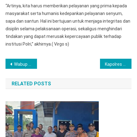
“Artinya, kita harus memberikan pelayanan yang prima kepada
masyarakat serta humanis kedepankan pelayanan senyum,
sapa dan santun. Hal ini bertujuan untuk menjaga integritas dan
disiplin selama pelaksanaan operasi, sekaligus menghindari
tindakan yang dapat merusak kepercayaan publik terhadap
institusi Polri,” akhirnya.( Virgo s)
Post
Wabup Labuhanbatu Serap Aspirasi Warga Bilah Hilir Lewat Safari Ramadhan
Kapolres Langkat Berikan Penghargaan kepada Personel Berprestasi dan Serahkan Paket Lebaran
navigation
RELATED POSTS