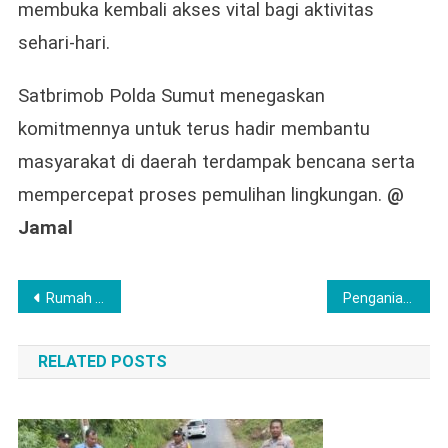
membuka kembali akses vital bagi aktivitas
sehari-hari.
Satbrimob Polda Sumut menegaskan
komitmennya untuk terus hadir membantu
masyarakat di daerah terdampak bencana serta
mempercepat proses pemulihan lingkungan.
@
Jamal
Post
Rumah Asa Silampari Gelar Pelatihan, Anggota Polres Lubuk Linggau Sebagai Fasilitator
Penganiayaan Terhadap Wartawan oleh Oknom Kontraktor Lokal di Kota Pagar Alam
navigation
RELATED POSTS