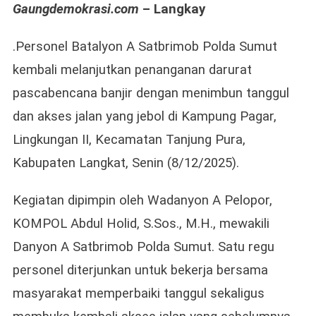
Gaungdemokrasi.com
– Langkay
Polda
Sumut
Terus
.Personel Batalyon A Satbrimob Polda Sumut
Perbaiki
kembali melanjutkan penanganan darurat
Tanggul
pascabencana banjir dengan menimbun tanggul
Jebol
Di
dan akses jalan yang jebol di Kampung Pagar,
Tanjung
Lingkungan II, Kecamatan Tanjung Pura,
Pura,
Danyon:
Kabupaten Langkat, Senin (8/12/2025).
Utamakan
Kepentingan
Kegiatan dipimpin oleh Wadanyon A Pelopor,
Masyarakat
KOMPOL Abdul Holid, S.Sos., M.H., mewakili
Danyon A Satbrimob Polda Sumut. Satu regu
personel diterjunkan untuk bekerja bersama
masyarakat memperbaiki tanggul sekaligus