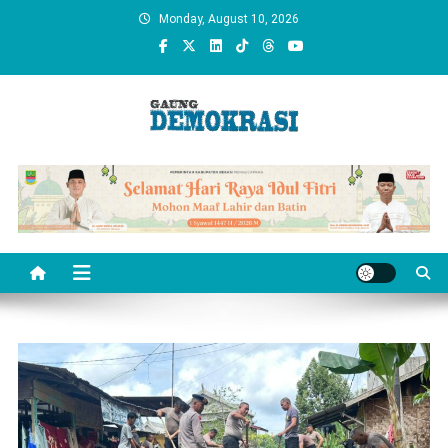
Skip
Monday, August 10, 2026
to
content
gaungdemokrasi.com