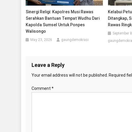
Sinergi Religi: Kapolres Musi Rawas
Kelabui Pet
Serahkan Bantuan Tempat Wudhu Dari
Ditangkap, 
Kapolda Sumsel Untuk Ponpes
Rawas Ring
Walisongo
September 8
May 23, 2026
gaungdemokrasi
gaungdemokra
Leave a Reply
Your email address will not be published.
Required fi
Comment
*