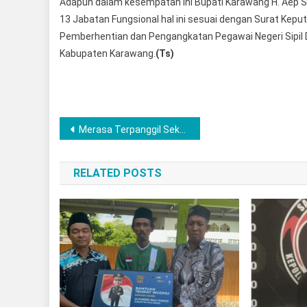
Adapun dalam kesempatan ini Bupati Karawang H. Aep S
13 Jabatan Fungsional hal ini sesuai dengan Surat Ke
Pemberhentian dan Pengangkatan Pegawai Negeri Sipil 
Kabupaten Karawang.
(Ts)
Post
Merasa Terpanggil Sekaligus Peduli Sesama, Polres Musi Rawas Salurkan Bantuan Sembako Ringankan Beban Korban Kebakaran
navigation
RELATED POSTS