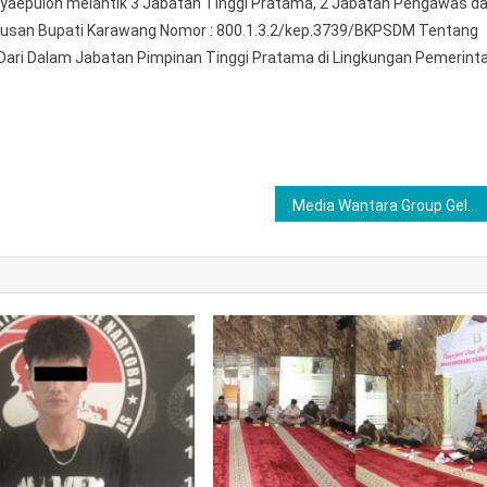
yaepuloh melantik 3 Jabatan Tinggi Pratama, 2 Jabatan Pengawas d
putusan Bupati Karawang Nomor : 800.1.3.2/kep.3739/BKPSDM Tentang
Dari Dalam Jabatan Pimpinan Tinggi Pratama di Lingkungan Pemerint
Media Wantara Group Gelar Anniversary ke-13 di Lubuk Linggau, Sekaligus Wujudkan Bhakti Sosial untuk Masyarakat