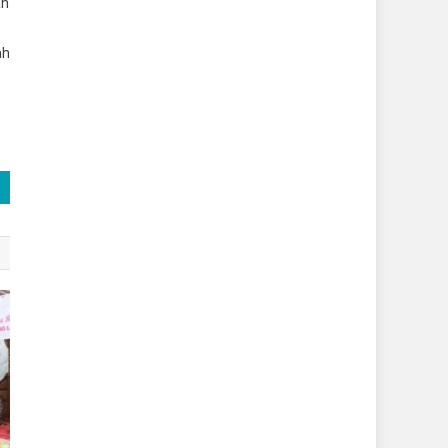
an
ah