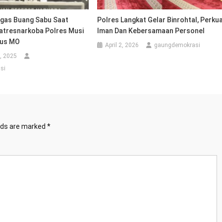
ugas Buang Sabu Saat
Polres Langkat Gelar Binrohtal, Perku
Satresnarkoba Polres Musi
Iman Dan Kebersamaan Personel
kus MO
April 2, 2026
gaungdemokrasi
, 2025
si
elds are marked
*