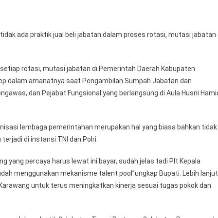
BUPATI
AEP
TEGASKAN
k ada praktik jual beli jabatan dalam proses rotasi, mutasi jabatan 
TIDAK
ADA
PRAKTIK
setiap rotasi, mutasi jabatan di Pemerintah Daerah Kabupaten
JUAL
Aep dalam amanatnya saat Pengambilan Sumpah Jabatan dan
BELI
engawas, dan Pejabat Fungsional yang berlangsung di Aula Husni Hami
JABATAN
DI
PEMKAB
ganisasi lembaga pemerintahan merupakan hal yang biasa bahkan tidak
KARAWANG
rjadi di instansi TNI dan Polri.
ang percaya harus lewat ini bayar, sudah jelas tadi Plt Kepala
h menggunakan mekanisme talent pool”ungkap Bupati. Lebih lanjut
 Karawang untuk terus meningkatkan kinerja sesuai tugas pokok dan