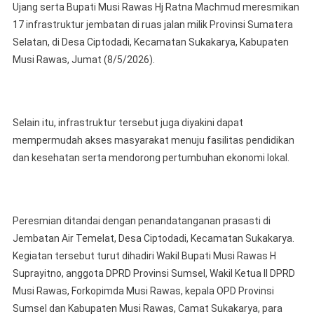
Ujang serta Bupati Musi Rawas Hj Ratna Machmud meresmikan
Musi
17 infrastruktur jembatan di ruas jalan milik Provinsi Sumatera
Rawas
Bersama
Selatan, di Desa Ciptodadi, Kecamatan Sukakarya, Kabupaten
Forkopimd
Musi Rawas, Jumat (8/5/2026).
Dampingi
Gubernur
Sumsel
Resmikan
Selain itu, infrastruktur tersebut juga diyakini dapat
Jembatan
mempermudah akses masyarakat menuju fasilitas pendidikan
Infrastruktu
dan kesehatan serta mendorong pertumbuhan ekonomi lokal.
Di
Kecamatan
Sukakarya
‎Peresmian ditandai dengan penandatanganan prasasti di
Jembatan Air Temelat, Desa Ciptodadi, Kecamatan Sukakarya.
Kegiatan tersebut turut dihadiri Wakil Bupati Musi Rawas H
Suprayitno, anggota DPRD Provinsi Sumsel, Wakil Ketua II DPRD
Musi Rawas, Forkopimda Musi Rawas, kepala OPD Provinsi
Sumsel dan Kabupaten Musi Rawas, Camat Sukakarya, para