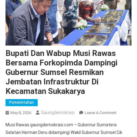
Bupati Dan Wabup Musi Rawas
Bersama Forkopimda Dampingi
Gubernur Sumsel Resmikan
Jembatan Infrastruktur Di
Kecamatan Sukakarya
Pemerintahan
Gaungdemokrasi
On
May 8, 2026
Leave A Comment
Bupati
Musi Rawas gaungdemokrasi.com – Gubernur Sumatera
Dan
Selatan Herman Deru didampingi Wakil Gubernur Sumsel Cik
Wabup