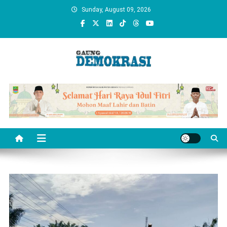
Skip
Sunday, August 09, 2026
to
content
gaungdemokrasi.com