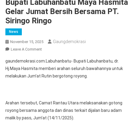
Bupati Labuhanbatu Maya Hasmita
Gelar Jumat Bersih Bersama PT.
Siringo Ringo
News
Gaungdemokrasi
November 15, 2025
On
Leave A Comment
Bupati
gaundemokrasi.com.Labuhanbatu- Bupati Labuhanbatu, dr.
Labuhanbatu
Hj.Maya Hasmita memberi arahan seluruh bawahannya untuk
Maya
melakukan Jum’at Rutin bergotong royong.
Hasmita
Gelar
Jumat
Bersih
Arahan tersebut, Camat Rantau Utara melaksanakan gotong
Bersama
royong bersama anggota dan dinas terkait dijalan baru adam
PT.
malik by pass, Jum’at (14/11/2025).
Siringo
Ringo