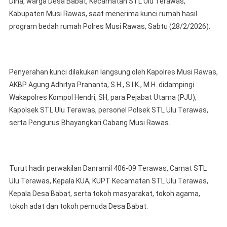
Dina, warga Desa Babat, Kecamatan STL Ulu Terawas,
Barokah,
Kabupaten Musi Rawas, saat menerima kunci rumah hasil
Kapolres
Musi
program bedah rumah Polres Musi Rawas, Sabtu (28/2/2026).
Rawas
Serahkan
Kunci
Penyerahan kunci dilakukan langsung oleh Kapolres Musi Rawas,
Bedah
Rumah
AKBP Agung Adhitya Prananta, S.H., S.I.K., M.H. didampingi
Hasil
Wakapolres Kompol Hendri, SH, para Pejabat Utama (PJU),
Donasi
Kapolsek STL Ulu Terawas, personel Polsek STL Ulu Terawas,
Personel
serta Pengurus Bhayangkari Cabang Musi Rawas.
Di
Desa
Babat
Turut hadir perwakilan Danramil 406-09 Terawas, Camat STL
Ulu Terawas, Kepala KUA, KUPT Kecamatan STL Ulu Terawas,
Kepala Desa Babat, serta tokoh masyarakat, tokoh agama,
tokoh adat dan tokoh pemuda Desa Babat.