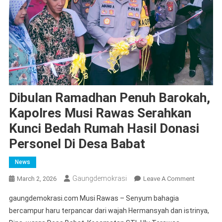
Dibulan Ramadhan Penuh Barokah,
Kapolres Musi Rawas Serahkan
Kunci Bedah Rumah Hasil Donasi
Personel Di Desa Babat
News
Gaungdemokrasi
On
March 2, 2026
Leave A Comment
Dibulan
gaungdemokrasi.com Musi Rawas – Senyum bahagia
Ramadha
bercampur haru terpancar dari wajah Hermansyah dan istrinya,
Penuh