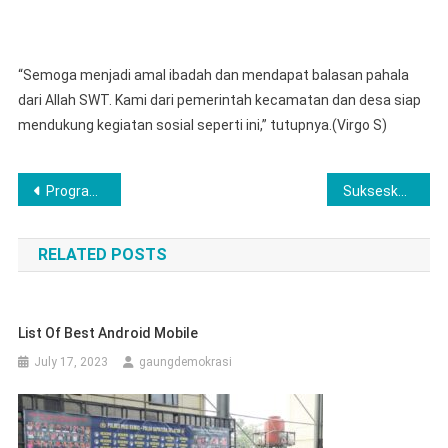
“Semoga menjadi amal ibadah dan mendapat balasan pahala
dari Allah SWT. Kami dari pemerintah kecamatan dan desa siap
mendukung kegiatan sosial seperti ini,” tutupnya.(Virgo S)
Post
Program UHC Karawang Dapat Apresiasi Menteri
Sukseskan Ketahanan Pangan dan Tingkatkan Citra Polri, Kapolres Musi Rawas Beri Penghargaan Puluhan Personel dan Penyuluh Pertanian
navigation
RELATED POSTS
List Of Best Android Mobile
July 17, 2023
gaungdemokrasi