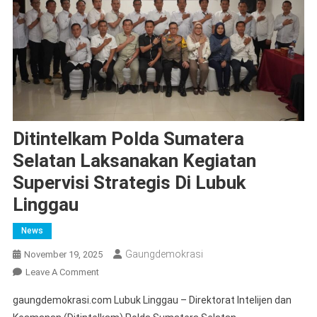
Ditintelkam Polda Sumatera
Selatan Laksanakan Kegiatan
Supervisi Strategis Di Lubuk
Linggau
News
Gaungdemokrasi
November 19, 2025
On
Leave A Comment
Ditintelkam
gaungdemokrasi.com Lubuk Linggau – Direktorat Intelijen dan
Polda