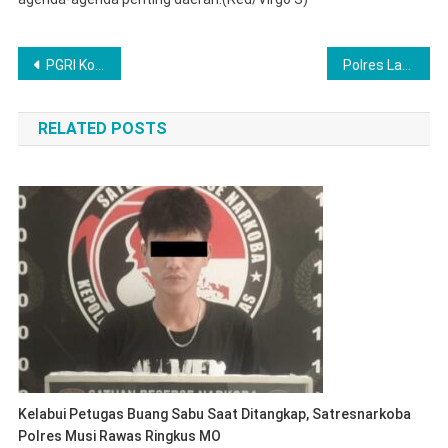
Post
PGRI Kota Lubuk Linggau Gelar Audiensi Strategis Dengan Jajaran Satuan Reserse Kriminal Polres Lubuk Linggau
Polres Langkat Lakukan Sambang Duka kepada Keluarga Korban Laka Lantas
navigation
RELATED POSTS
Kelabui Petugas Buang Sabu Saat Ditangkap, Satresnarkoba
Polres Musi Rawas Ringkus MO