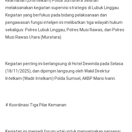
Keamanan (Ditintelkam) Polda Sumatera Selatan
Sumatera
melaksanakan kegiatan supervisi strategis di Lubuk Linggau.
Selatan
Kegiatan yang berfokus pada bidang pelaksanaan dan
Laksanakan
Kegiatan
pengawasan fungsi intelijen ini melibatkan tiga wilayah hukum
Supervisi
sekaligus: Polres Lubuk Linggau, Polres Musi Rawas, dan Polres
Strategis
Musi Rawas Utara (Muratara).
Di
Lubuk
Linggau
Kegiatan penting ini berlangsung di Hotel Dewinda pada Selasa
(18/11/2025), dan dipimpin langsung oleh Wakil Direktur
Intelkam (Wadir Intelkam) Polda Sumsel, AKBP Mario Ivanri.
# Koordinasi Tiga Pilar Kemanan
Kegiatan ini menjadi forum vital untuk menyamakan persepsi