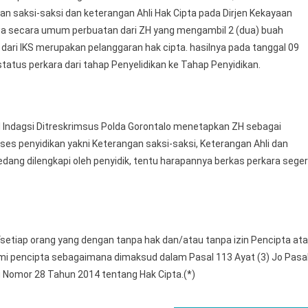
n saksi-saksi dan keterangan Ahli Hak Cipta pada Dirjen Kekayaan
wa secara umum perbuatan dari ZH yang mengambil 2 (dua) buah
 dari IKS merupakan pelanggaran hak cipta. hasilnya pada tanggal 09
tatus perkara dari tahap Penyelidikan ke Tahap Penyidikan.
t I Indagsi Ditreskrimsus Polda Gorontalo menetapkan ZH sebagai
es penyidikan yakni Keterangan saksi-saksi, Keterangan Ahli dan
edang dilengkapi oleh penyidik, tentu harapannya berkas perkara sege
“setiap orang yang dengan tanpa hak dan/atau tanpa izin Pencipta at
i pencipta sebagaimana dimaksud dalam Pasal 113 Ayat (3) Jo Pasa
ng Nomor 28 Tahun 2014 tentang Hak Cipta.(*)