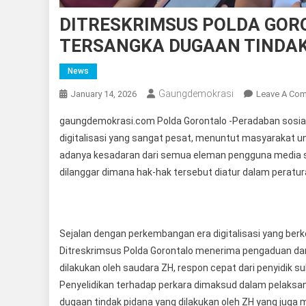
DITRESKRIMSUS POLDA GOR
TERSANGKA DUGAAN TINDAK
News
Gaungdemokrasi
January 14, 2026
Leave A Co
gaungdemokrasi.com Polda Gorontalo -Peradaban sosia
digitalisasi yang sangat pesat, menuntut masyarakat un
adanya kesadaran dari semua eleman pengguna media sos
dilanggar dimana hak-hak tersebut diatur dalam perat
Sejalan dengan perkembangan era digitalisasi yang ber
Ditreskrimsus Polda Gorontalo menerima pengaduan dar
dilakukan oleh saudara ZH, respon cepat dari penyidik s
Penyelidikan terhadap perkara dimaksud dalam pelaksa
dugaan tindak pidana yang dilakukan oleh ZH yang juga 