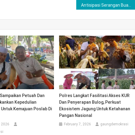
Antisipasi Serangan Buaya, Polsek Megang Sakti Polres Musi Rawas Imbau Warga Hindari Aktivitas di Sungai
 Sampaikan Petuah Dan
Polres Langkat Fasilitasi Akses KUR
kankan Kepedulian
Dan Penyerapan Bulog, Perkuat
 Untuk Kemajuan Poslab Di
Ekosistem Jagung Untuk Ketahanan
Pangan Nasional
, 2026
February 7, 2026
gaungdemokrasi
si