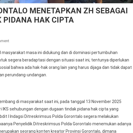
ONTALO MENETAPKAN ZH SEBAGAI
 PIDANA HAK CIPTA
On
mment
DITRESKRIMSUS
l masyarakat masa ini didukung dan di dominasi pertumbuhan
POLDA
tuk segera beradaptasi dengan situasi saat ini, tentunya diperlukan
GORONTALO
ial bahwa ada hak-hak orang lain yang harus dijaga dan tidak dapat
MENETAPKAN
uran perundang-undangan.
ZH
SEBAGAI
TERSANGKA
DUGAAN
kembang di masyarakat saat ini, pada tanggal 13 November 2025
TINDAK
i IKS sehubungan dengan dugaan tindak pidana hak cipta yang
PIDANA
HAK
ubdit I Indagsi Ditreskrimsus Polda Gorontalo segera melakukan
CIPTA
naanya Penyelidik Ditreskrimsus Polda Gorontalo menemukan adanya
merupakan seorang konten kreator Provinsi Gorontalo, dimana