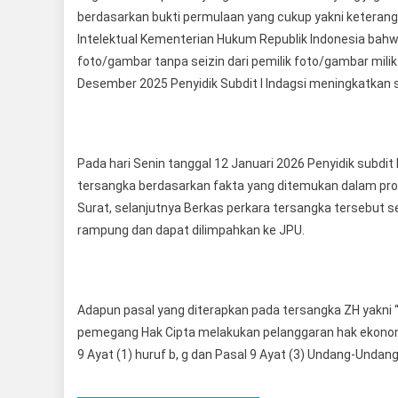
berdasarkan bukti permulaan yang cukup yakni keteranga
Intelektual Kementerian Hukum Republik Indonesia bah
foto/gambar tanpa seizin dari pemilik foto/gambar milik
Desember 2025 Penyidik Subdit I Indagsi meningkatkan s
Pada hari Senin tanggal 12 Januari 2026 Penyidik subdi
tersangka berdasarkan fakta yang ditemukan dalam pros
Surat, selanjutnya Berkas perkara tersangka tersebut s
rampung dan dapat dilimpahkan ke JPU.
Adapun pasal yang diterapkan pada tersangka ZH yakni 
pemegang Hak Cipta melakukan pelanggaran hak ekonom
9 Ayat (1) huruf b, g dan Pasal 9 Ayat (3) Undang-Unda