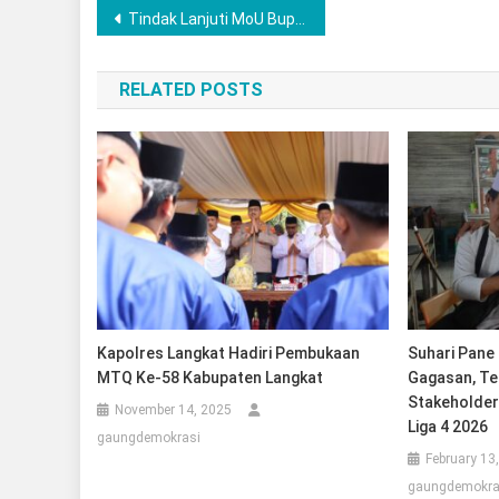
Post
Tindak Lanjuti MoU Bupati, Disdik Labuhanbatu Tandatangani Kerjasama Dengan BPJS Ketenagakerjaan Untuk Tingkatkan Kesejahteraan 800 Guru PAUD
navigation
RELATED POSTS
Kapolres Langkat Hadiri Pembukaan
Suhari Pane
MTQ Ke-58 Kabupaten Langkat
Gagasan, Te
Stakeholder
November 14, 2025
Liga 4 2026
gaungdemokrasi
February 13
gaungdemokra