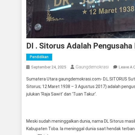
Dl . Sitorus Adalah Pengusaha
Pendidikan
Gaungdemokrasi
September 24, 2025
Leave A
Sumatera Utara gaungdemokrasi.com- D.L.SITORUS Sutan 
Sitorus; 12 Maret 1938 – 3 Agustus 2017) adalah pengu
julukan ‘Raja Sawit’ dan ‘Tuan Takur’.
Meski sudah meninggalkan dunia, nama DL Sitorus masih di
Kabupaten Toba. Ia meninggal dunia saat hendak terba