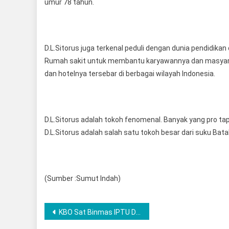
umur 78 tahun.
D.L.Sitorus juga terkenal peduli dengan dunia pendidik
Rumah sakit untuk membantu karyawannya dan masyaraka
dan hotelnya tersebar di berbagai wilayah Indonesia.
D.L.Sitorus adalah tokoh fenomenal. Banyak yang pro ta
D.L.Sitorus adalah salah satu tokoh besar dari suku Bata
(Sumber :Sumut Indah)
Post
KBO Sat Binmas IPTU Darsi Afran bersama KBO Sat Res Narkoba IPDA Muhammad Deden Aguma Hadiri Giat Konsolidasi Kebijakan Kota Tanggap Ancaman Narkoba