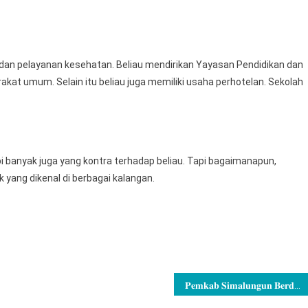
Utara
an dan pelayanan kesehatan. Beliau mendirikan Yayasan Pendidikan dan
t umum. Selain itu beliau juga memiliki usaha perhotelan. Sekolah
pi banyak juga yang kontra terhadap beliau. Tapi bagaimanapun,
k yang dikenal di berbagai kalangan.
𝐏𝐞𝐦𝐤𝐚𝐛 𝐒𝐢𝐦𝐚𝐥𝐮𝐧𝐠𝐮𝐧 𝐁𝐞𝐫𝐝𝐮𝐤𝐚, 𝐊𝐚𝐝𝐢𝐬 𝐏𝐞𝐫𝐡𝐮𝐛𝐮𝐧𝐠𝐚𝐧, 𝐒𝐚𝐛𝐚𝐫 𝐏𝐚𝐫𝐝𝐚𝐦𝐞𝐚𝐧 𝐒𝐚𝐫𝐚𝐠𝐢𝐡 𝐌𝐞𝐧𝐢𝐧𝐠𝐠𝐚𝐥 𝐃𝐮𝐧𝐢𝐚