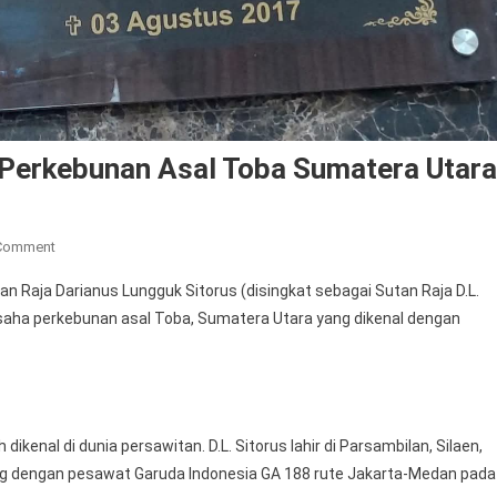
 Perkebunan Asal Toba Sumatera Utara
On
 Comment
Dl
Raja Darianus Lungguk Sitorus (disingkat sebagai Sutan Raja D.L.
.
saha perkebunan asal Toba, Sumatera Utara yang dikenal dengan
Sitorus
Adalah
Pengusaha
Perkebunan
Asal
kenal di dunia persawitan. D.L. Sitorus lahir di Parsambilan, Silaen,
Toba
ng dengan pesawat Garuda Indonesia GA 188 rute Jakarta-Medan pada
Sumatera