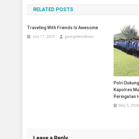
navigation
RELATED POSTS
Traveling With Friends Is Awesome
July 17, 2023
gaungdemokrasi
Polri Dukung
Kapolres Mu
Peringatan 
May 5, 202
Leave a Reply