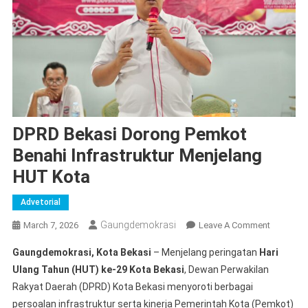
DPRD Bekasi Dorong Pemkot
Benahi Infrastruktur Menjelang
HUT Kota
Advetorial
Gaungdemokrasi
On
March 7, 2026
Leave A Comment
DPRD
Gaungdemokrasi, Kota Bekasi
– Menjelang peringatan
Hari
Bekasi
Ulang Tahun (HUT) ke-29 Kota Bekasi
, Dewan Perwakilan
Dorong
Rakyat Daerah (DPRD) Kota Bekasi menyoroti berbagai
Pemkot
persoalan infrastruktur serta kinerja Pemerintah Kota (Pemkot)
Benahi