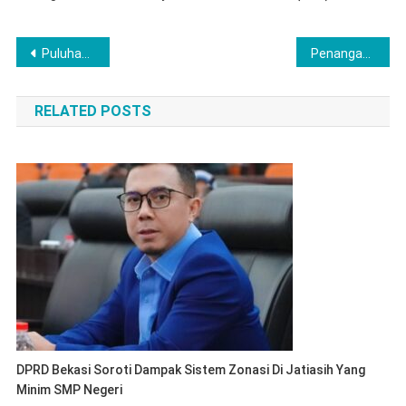
Post
Puluhan Anggota DPRD Bekasi Turun ke Dapil Jalani Agenda Reses
Penanganan Banjir Jadi Sorotan, DPRD Bekasi Minta Pembebasan Lahan Tanggul
navigation
RELATED POSTS
DPRD Bekasi Soroti Dampak Sistem Zonasi Di Jatiasih Yang
Minim SMP Negeri