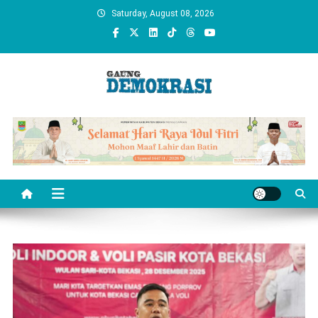
Skip
Saturday, August 08, 2026
to
content
gaungdemokrasi.com