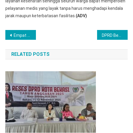
layanan kesehatan sehingga seluruh warga dapat memperoleh
pelayanan medis yang layak tanpa harus menghadapi kendala
jarak maupun keterbatasan fasilitas.
(ADV)
Post
Empat Raperda DPRD Bekasi Akan Diperkuat Kajian Akademik
DPRD Bekasi Tetapkan Aturan Baru Penyertaan Modal BUMD
navigation
RELATED POSTS