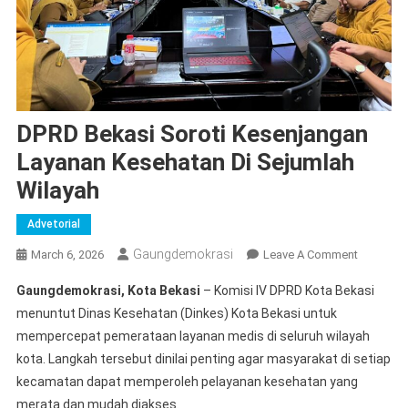
DPRD Bekasi Soroti Kesenjangan
Layanan Kesehatan Di Sejumlah
Wilayah
Advetorial
Gaungdemokrasi
On
March 6, 2026
Leave A Comment
DPRD
Gaungdemokrasi, Kota Bekasi
– Komisi IV DPRD Kota Bekasi
Bekasi
menuntut Dinas Kesehatan (Dinkes) Kota Bekasi untuk
Soroti
mempercepat pemerataan layanan medis di seluruh wilayah
Kesenjan
kota. Langkah tersebut dinilai penting agar masyarakat di setiap
Layanan
Kesehata
kecamatan dapat memperoleh pelayanan kesehatan yang
Di
merata dan mudah diakses.