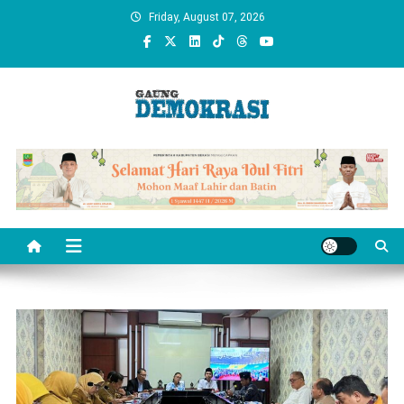
Skip
Friday, August 07, 2026
to
content
gaungdemokrasi.com