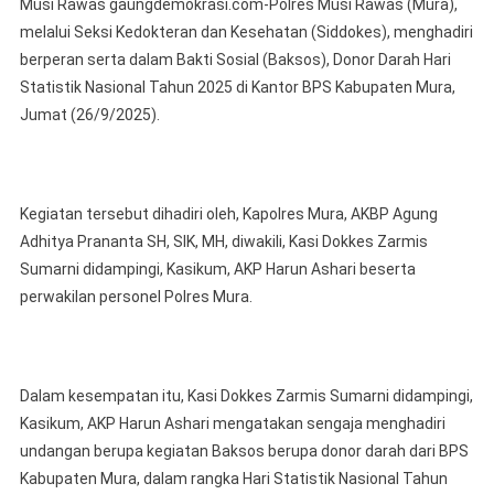
Musi Rawas gaungdemokrasi.com-Polres Musi Rawas (Mura),
Statistik
melalui Seksi Kedokteran dan Kesehatan (Siddokes), menghadiri
Nasional,
berperan serta dalam Bakti Sosial (Baksos), Donor Darah Hari
Siddokes
Statistik Nasional Tahun 2025 di Kantor BPS Kabupaten Mura,
Polres
Musi
Jumat (26/9/2025).
Rawas
Berperan
Aktif
Kegiatan tersebut dihadiri oleh, Kapolres Mura, AKBP Agung
Donor
Darah
Adhitya Prananta SH, SIK, MH, diwakili, Kasi Dokkes Zarmis
Bersama
Sumarni didampingi, Kasikum, AKP Harun Ashari beserta
BPS
perwakilan personel Polres Mura.
Kabupaten
Mura
Dalam kesempatan itu, Kasi Dokkes Zarmis Sumarni didampingi,
Kasikum, AKP Harun Ashari mengatakan sengaja menghadiri
undangan berupa kegiatan Baksos berupa donor darah dari BPS
Kabupaten Mura, dalam rangka Hari Statistik Nasional Tahun