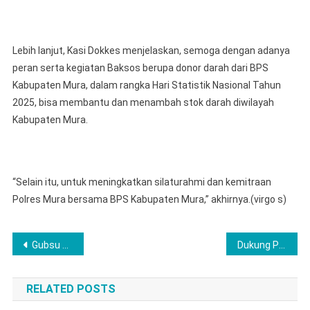
Lebih lanjut, Kasi Dokkes menjelaskan, semoga dengan adanya
peran serta kegiatan Baksos berupa donor darah dari BPS
Kabupaten Mura, dalam rangka Hari Statistik Nasional Tahun
2025, bisa membantu dan menambah stok darah diwilayah
Kabupaten Mura.
“Selain itu, untuk meningkatkan silaturahmi dan kemitraan
Polres Mura bersama BPS Kabupaten Mura,” akhirnya.(virgo s)
Post
Gubsu Sebut Jalan Batas Toba-Labura Dikerjakan Tahun Depan
Dukung Program Nasional Swasembada Pangan 2025, Polres Musi Rawas Bersama Forkopimda dan Kelompok Tani Panen Raya Jagung
navigation
RELATED POSTS