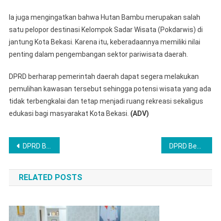
Ia juga mengingatkan bahwa Hutan Bambu merupakan salah
satu pelopor destinasi Kelompok Sadar Wisata (Pokdarwis) di
jantung Kota Bekasi. Karena itu, keberadaannya memiliki nilai
penting dalam pengembangan sektor pariwisata daerah.
DPRD berharap pemerintah daerah dapat segera melakukan
pemulihan kawasan tersebut sehingga potensi wisata yang ada
tidak terbengkalai dan tetap menjadi ruang rekreasi sekaligus
edukasi bagi masyarakat Kota Bekasi.
(ADV)
Post
DPRD Bekasi Minta Kepastian Kelanjutan Revitalisasi Pasar Kranji
DPRD Bekasi Soroti Perusahaan yang Tak Penuhi Kewajiban RTH
navigation
RELATED POSTS