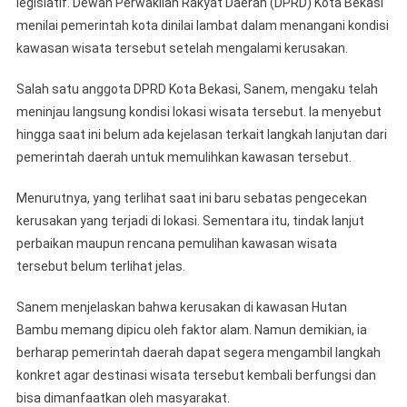
legislatif. Dewan Perwakilan Rakyat Daerah (DPRD) Kota Bekasi
Disorot
menilai pemerintah kota dinilai lambat dalam menangani kondisi
DPRD,
Pemkot
kawasan wisata tersebut setelah mengalami kerusakan.
Diminta
Bergerak
Salah satu anggota DPRD Kota Bekasi, Sanem, mengaku telah
Cepat
meninjau langsung kondisi lokasi wisata tersebut. Ia menyebut
hingga saat ini belum ada kejelasan terkait langkah lanjutan dari
pemerintah daerah untuk memulihkan kawasan tersebut.
Menurutnya, yang terlihat saat ini baru sebatas pengecekan
kerusakan yang terjadi di lokasi. Sementara itu, tindak lanjut
perbaikan maupun rencana pemulihan kawasan wisata
tersebut belum terlihat jelas.
Sanem menjelaskan bahwa kerusakan di kawasan Hutan
Bambu memang dipicu oleh faktor alam. Namun demikian, ia
berharap pemerintah daerah dapat segera mengambil langkah
konkret agar destinasi wisata tersebut kembali berfungsi dan
bisa dimanfaatkan oleh masyarakat.