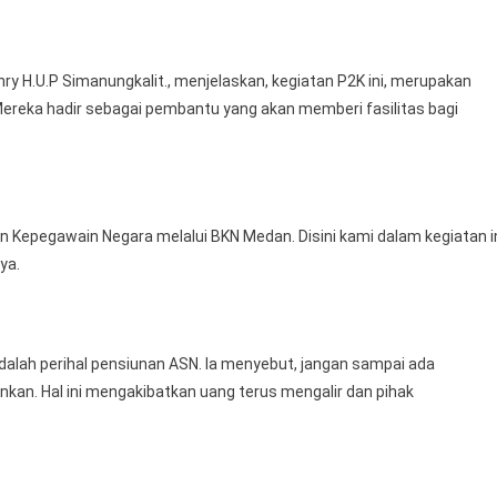
ry H.U.P Simanungkalit., menjelaskan, kegiatan P2K ini, merupakan
 Mereka hadir sebagai pembantu yang akan memberi fasilitas bagi
an Kepegawain Negara melalui BKN Medan. Disini kami dalam kegiatan i
ya.
adalah perihal pensiunan ASN. Ia menyebut, jangan sampai ada
nkan. Hal ini mengakibatkan uang terus mengalir dan pihak