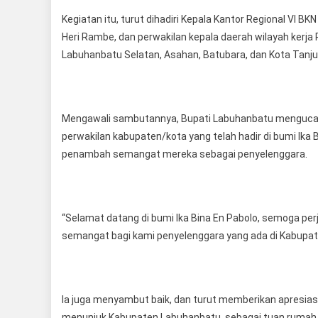
Kegiatan itu, turut dihadiri Kepala Kantor Regional VI B
Heri Rambe, dan perwakilan kepala daerah wilayah kerj
Labuhanbatu Selatan, Asahan, Batubara, dan Kota Tanjun
Mengawali sambutannya, Bupati Labuhanbatu mengucap
perwakilan kabupaten/kota yang telah hadir di bumi Ika 
penambah semangat mereka sebagai penyelenggara.
“Selamat datang di bumi Ika Bina En Pabolo, semoga pe
semangat bagi kami penyelenggara yang ada di Kabupa
Ia juga menyambut baik, dan turut memberikan apresias
menunjuk Kabupaten Labuhanbatu, sebagai tuan rumah 