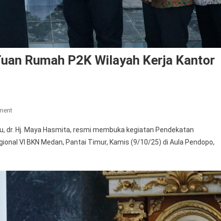
uan Rumah P2K Wilayah Kerja Kantor
On
ment
Kabupaten
 dr. Hj. Maya Hasmita, resmi membuka kegiatan Pendekatan
Labuhanbatu
gional VI BKN Medan, Pantai Timur, Kamis (9/10/25) di Aula Pendopo,
Jadi
Tuan
Rumah
P2K
Wilayah
Kerja
Kantor