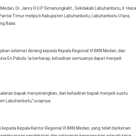
KN Medan, Dr. Janry H.U.P Simanungkalit., Sekdakab Labuhanbatu, Ir. Has
a Pantai Timur meliputi Kabupaten Labuhanbatu, Labuhanbatu Utara,
g Balai.
kan selamat datang kepada Kepala Regional VI BKN Medan, dan
Bina En Pabolo. Ia berharap, kehadiran semuanya dapat menjadi
rjalanan bapak menyenangkan, dan kehadiran bapak menjadi suatu
ten Labuhanbatu,”ucapnya.
i kepada Kepala Kantor Regional VI BKN Medan, yang telah berkenan
pelaksanaan pendekatan dan pelayanan kepegawaian wilayah kerja