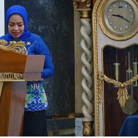
Regional
VI
BKN
Medan