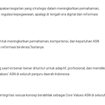
erupakan kegiatan yang strategis dalam meningkatkan pemahaman,
egulasi kepegawaian, apalagi di tengah era digital dan reformasi
s untuk meningkatkan pemahaman, kompetensi, dan kepatuhan ASN
n reformasi birokrasi,”katanya.
aat ini benar-benar dituntut untuk adaptif, profesional, dan memiliki
alues’ ASN di seluruh penjuru daerah Indonesia.
erintegritas sesuai konsep berakhlak sebagai Core Values ASN di seluru