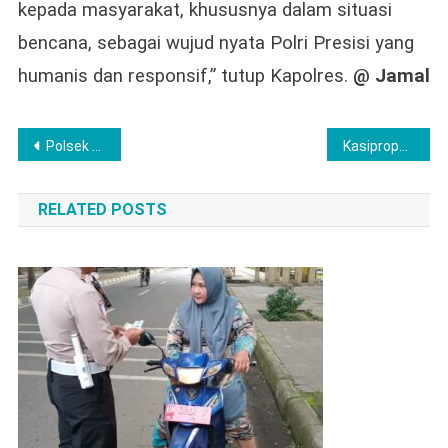
kepada masyarakat, khususnya dalam situasi
bencana, sebagai wujud nyata Polri Presisi yang
humanis dan responsif,” tutup Kapolres.
@ Jamal
Post
Polsek Tanjung Pura Musnahkan Tiga Lokasi Penyalahgunaan Narkoba di Desa Pekubuan
Kasipropam Polres Lubuklinggau Pengecekan Mendadak, Guna Menjadi Tenjamin Pelayanan Maksimal Kepada Masyarakat
navigation
RELATED POSTS