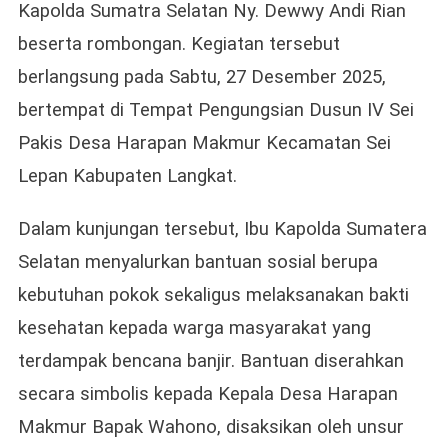
Kapolda Sumatra Selatan Ny. Dewwy Andi Rian
Kesehatan
beserta rombongan. Kegiatan tersebut
Bagi
Warga
berlangsung pada Sabtu, 27 Desember 2025,
Terdampak
bertempat di Tempat Pengungsian Dusun IV Sei
Banjir
Di
Pakis Desa Harapan Makmur Kecamatan Sei
Sei
Lepan Kabupaten Langkat.
Lepan
Langkat
Dalam kunjungan tersebut, Ibu Kapolda Sumatera
Selatan menyalurkan bantuan sosial berupa
kebutuhan pokok sekaligus melaksanakan bakti
kesehatan kepada warga masyarakat yang
terdampak bencana banjir. Bantuan diserahkan
secara simbolis kepada Kepala Desa Harapan
Makmur Bapak Wahono, disaksikan oleh unsur