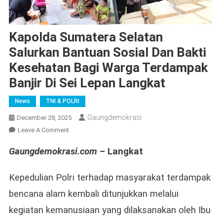
Kapolda Sumatera Selatan
Salurkan Bantuan Sosial Dan Bakti
Kesehatan Bagi Warga Terdampak
Banjir Di Sei Lepan Langkat
News
TNI & POLRI
Gaungdemokrasi
December 28, 2025
On
Leave A Comment
Kapolda
Gaungdemokrasi.com
– Langkat
Sumatera
Selatan
Salurkan
Kepedulian Polri terhadap masyarakat terdampak
Bantuan
bencana alam kembali ditunjukkan melalui
Sosial
kegiatan kemanusiaan yang dilaksanakan oleh Ibu
Dan
Bakti