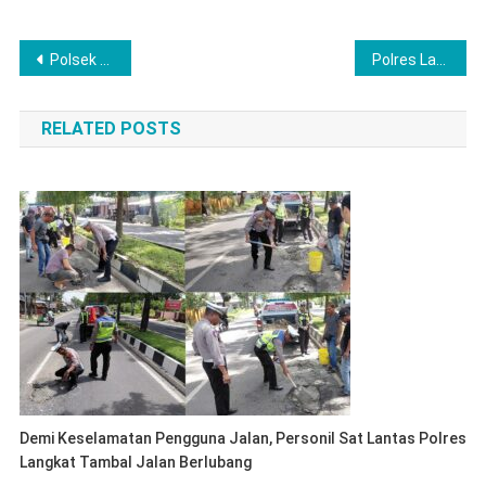
Post
Polsek Timur, Polres Lubuklinggau Sinergi Dengan Sektor Pertanian Mendukung Ketahanan Pangan Nasional
Polres Langkat Bersama Element Cipayung Berbagi Takjil, Pererat Sinergi di Bulan Suci Ramadhan
navigation
RELATED POSTS
Demi Keselamatan Pengguna Jalan, Personil Sat Lantas Polres
Langkat Tambal Jalan Berlubang