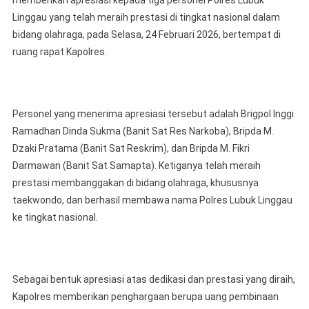
memberikan apresiasi kepada tiga personel Polres Lubuk
Lubu
Linggau yang telah meraih prestasi di tingkat nasional dalam
Lingg
Dan
bidang olahraga, pada Selasa, 24 Februari 2026, bertempat di
PJU,
ruang rapat Kapolres.
Berik
Apres
Kepa
Perso
Personel yang menerima apresiasi tersebut adalah Brigpol Inggi
Yang
Ramadhan Dinda Sukma (Banit Sat Res Narkoba), Bripda M.
Merai
Dzaki Pratama (Banit Sat Reskrim), dan Bripda M. Fikri
Presta
Darmawan (Banit Sat Samapta). Ketiganya telah meraih
prestasi membanggakan di bidang olahraga, khususnya
taekwondo, dan berhasil membawa nama Polres Lubuk Linggau
ke tingkat nasional.
Sebagai bentuk apresiasi atas dedikasi dan prestasi yang diraih,
Kapolres memberikan penghargaan berupa uang pembinaan