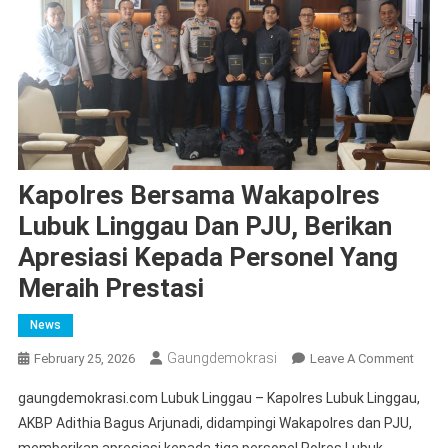
Kapolres Bersama Wakapolres
Lubuk Linggau Dan PJU, Berikan
Apresiasi Kepada Personel Yang
Meraih Prestasi
News
Gaungdemokrasi
On
February 25, 2026
Leave A Comment
Kapol
gaungdemokrasi.com Lubuk Linggau – Kapolres Lubuk Linggau,
Bers
AKBP Adithia Bagus Arjunadi, didampingi Wakapolres dan PJU,
Wakap