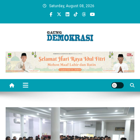
Skip
Saturday, August 08, 2026
to
content
gaungdemokrasi.com