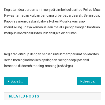
Kegiatan doa bersama ini menjadi simbol solidaritas Polres Musi
Rawas terhadap korban bencana di berbagai daerah. Selain doa,
Kapolres menegaskan bahwa Polres Musi Rawas siap
mendukung upaya kemanusiaan melalui penggalangan bantuan
maupun koordinasi lintas instansi jika diperlukan.
Kegiatan ditutup dengan seruan untuk memperkuat solidaritas
serta meningkatkan kesiapsiagaan menghadapi potensi
bencana di daerah masing-masing.(red/virgo)
Post
Bupati Labuhanbatu Hadiri Konferensi PWI ke-IX, Dorong Pers Tetap Profesional dan Bermartabat
Polres Langkat Distribusikan Bantuan Sembako Untuk Masyarakat Terdampak Banjir Di Wilkum Polsek Besitang
navigation
RELATED POSTS