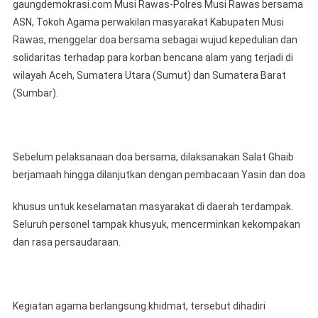
gaungdemokrasi.com Musi Rawas-Polres Musi Rawas bersama
Musi
ASN, Tokoh Agama perwakilan masyarakat Kabupaten Musi
Rawas
Rawas, menggelar doa bersama sebagai wujud kepedulian dan
Bersama
solidaritas terhadap para korban bencana alam yang terjadi di
Personel,
ASN
wilayah Aceh, Sumatera Utara (Sumut) dan Sumatera Barat
Dan
(Sumbar).
Tokoh
Agama
Gelar
Doa
Sebelum pelaksanaan doa bersama, dilaksanakan Salat Ghaib
Bersama
berjamaah hingga dilanjutkan dengan pembacaan Yasin dan doa
Untuk
Korban
khusus untuk keselamatan masyarakat di daerah terdampak.
Bencana
Seluruh personel tampak khusyuk, mencerminkan kekompakan
Alam
dan rasa persaudaraan.
Di
Aceh,
Sumut
Dan
Kegiatan agama berlangsung khidmat, tersebut dihadiri