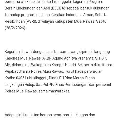
bersama stakeholder terkait menggelar kegiatan Program
Rawas
Bersih Lingkungan dan Asri (BELIDA) sebagai bentuk dukungan
Bersama
terhadap program nasional Gerakan Indonesia Aman, Sehat,
Stakehol
Pimpin
Resik, Indah (ASRI), di wilayah Kabupaten Musi Rawas, Sabtu
Penamba
(28/2/2026).
Jalan
Berlubang
Suksesk
Program
Kegiatan diawali dengan apel bersama yang dipimpin langsung
Belida
Kapolres Musi Rawas, AKBP Agung Adhitya Prananta, SH, SIK,
Polda
MH, didampingi Wakapolres Kompol Hendri, SH, serta diikuti para
Sumsel
Pejabat Utama Polres Musi Rawas. Turut hadir perwakilan
Dan
Kodim 0406 Lubuklinggau, Dinas PU Bina Marga, Dinas
Dukung
Lingkungan Hidup, Sat Pol PP, Dinas Perhubungan, dan personel
Indonesi
Polres Musi Rawas, serta masyarakat.
Asri
Adapun inti kegiatan berupa penataan lingkungan dan