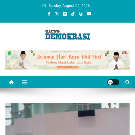
Skip
Sunday, August 09, 2026
to
content
gaungdemokrasi.com