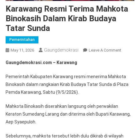
Karawang Resmi Terima Mahkota
Binokasih Dalam Kirab Budaya
Tatar Sunda
Pemerintahan
Gaungdemokrasi
On
May 11, 2026
Leave A Comment
Karawang
Gaungdemokrasi.com – Karawang
Resmi
Terima
Pemerintah Kabupaten Karawang resmi menerima Mahkota
Mahkota
Binokasih dalam rangkaian Kirab Budaya Tatar Sunda di Plaza
Binokasih
Pemda Karawang, Sabtu (9/5/2026).
Dalam
Kirab
Mahkota Binokasih diserahkan langsung oleh perwakilan
Budaya
Keraton Sumedang Larang dan diterima oleh Bupati Karawang,
Tatar
Aep Syaepuloh.
Sunda
Sebelumnya, mahkota tersebut lebih dulu dikirab di wilayah