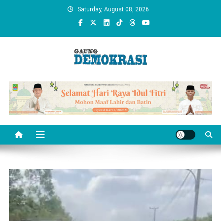
Skip
Saturday, August 08, 2026
to
content
gaungdemokrasi.com