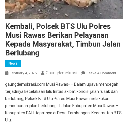
Kembali, Polsek BTS Ulu Polres
Musi Rawas Berikan Pelayanan
Kepada Masyarakat, Timbun Jalan
Berlubang
News
Gaungdemokrasi
On
February 4, 2026
Leave A Comment
Kembal
gaungdemokrasi.com Musi Rawas- – Dalam upaya mencegah
Polsek
terjadinya kecelakaan lalu lintas akibat kondisi jalan rusak dan
BTS
berlubang, Polsek BTS Ulu Polres Musi Rawas melakukan
Ulu
penimbunan jalan berlubang di Jalan Kabupaten Musi Rawas–
Polres
Musi
Kabupaten PALI, tepatnya di Desa Tambangan, Kecamatan BTS
Rawas
Ulu.
Berika