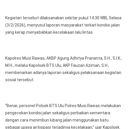
Pelaya
Kepad
Masyar
Kegiatan tersebut dilaksanakan sekitar pukul 14.30 WIB, Selasa
Timbu
(3/2/2026), menyusul laporan masyarakat terkait kondisi jalan
Jalan
yang kerap menyebabkan kecelakaan lalu lintas.
Berlub
Kapolres Musi Rawas, AKBP Agung Adhitya Prananta, S.H., S.I.K.,
M.H., melalui Kapolsek BTS Ulu, AKP Fauzan Aziman, S.H.,
membenarkan adanya laporan sekaligus pelaksanaan kegiatan
sosial tersebut.
“Benar, personel Polsek BTS Ulu Polres Musi Rawas melakukan
pengecekan kondisi jalan sekaligus perbaikan sementara
dengan cara menimbun lubang jalan menggunakan batu
sebagai upaya antisipasi terjadinya kecelakaan,” ujar Kapolsek.