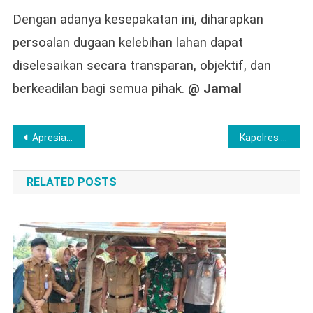
Dengan adanya kesepakatan ini, diharapkan
persoalan dugaan kelebihan lahan dapat
diselesaikan secara transparan, objektif, dan
berkeadilan bagi semua pihak.
@ Jamal
Post
Apresiasi dari Mahasiswa – Terhadap Sat Samapta Polres Lubuk Linggau Petugas Patroli di Sepanjang Jalur Lintas Sangat Membantu, Dalam Memberikan Ketenangan Mental Bagi Para Pengendara
Kapolres Langkat Pimpin Upacara di SMAN 1 Stabat, Tekankan Disiplin, Anti Narkoba dan Bijak Bermedsos
navigation
RELATED POSTS