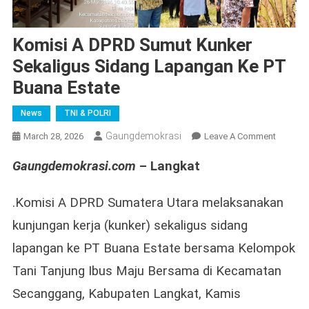
Komisi A DPRD Sumut Kunker
Sekaligus Sidang Lapangan Ke PT
Buana Estate
News
TNI & POLRI
Gaungdemokrasi
On
March 28, 2026
Leave A Comment
Komisi
Gaungdemokrasi.com
– Langkat
A
DPRD
Sumut
.Komisi A DPRD Sumatera Utara melaksanakan
Kunker
kunjungan kerja (kunker) sekaligus sidang
Sekalig
lapangan ke PT Buana Estate bersama Kelompok
Sidang
Lapang
Tani Tanjung Ibus Maju Bersama di Kecamatan
Ke
Secanggang, Kabupaten Langkat, Kamis
PT