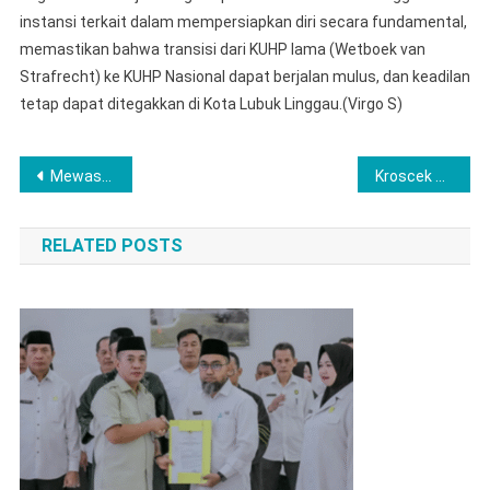
instansi terkait dalam mempersiapkan diri secara fundamental,
memastikan bahwa transisi dari KUHP lama (Wetboek van
Strafrecht) ke KUHP Nasional dapat berjalan mulus, dan keadilan
tetap dapat ditegakkan di Kota Lubuk Linggau.(Virgo S)
Post
Mewaspadai Potensi Bencana Alam, Satsamapta Polres Lubuklinggau Gerak Cepat Pantau Wilayah Berpotensi Tinggi Bencana Alam
Kroscek dan Pemutakhiran Data Pemilih, Khususnya mengenai Data Peralihan Penduduk dari Sipil ke Anggota Polri, Polres Lubuk Linggau Koordinasi Dengan Pihak KPU
navigation
RELATED POSTS