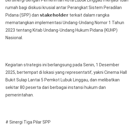
bersinergi dengan Pemerintah Kota Lubuk Linggau menjadi tuan
Penegak
rumah bagi diskusi krusial antar Perangkat Sistem Peradilan
Hukum
Pidana (SPP) dan 𝘀𝘁𝗮𝗸𝗲𝗵𝗼𝗹𝗱𝗲𝗿 terkait dalam rangka
Polres
Lubuk
mematangkan implementasi Undang-Undang Nomor 1 Tahun
Linggau
2023 tentang Kitab Undang-Undang Hukum Pidana (KUHP)
Bersinergi
Nasional.
Dengan
Pemerintah
Kota
Lubuk
Kegiatan strategis ini berlangsung pada Senin, 1 Desember
Linggau,
2025, bertempat di lokasi yang representatif, yakni Cinema Hall
Diskusi
Bukit Sulap Lantai 5 Pemkot Lubuk Linggau, dan melibatkan
(SPP)
sekitar 80 peserta dari berbagai instansi hukum dan
pemerintahan.
# Sinergi Tiga Pilar SPP