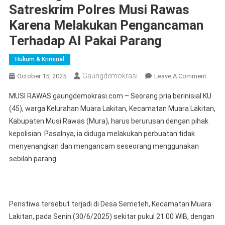
Satreskrim Polres Musi Rawas
Karena Melakukan Pengancaman
Terhadap AI Pakai Parang
Hukum & Kriminal
Gaungdemokrasi
On
October 15, 2025
Leave A Comment
KU
MUSI RAWAS gaungdemokrasi.com – Seorang pria berinisial KU
Diring
(45), warga Kelurahan Muara Lakitan, Kecamatan Muara Lakitan,
Tim
Kabupaten Musi Rawas (Mura), harus berurusan dengan pihak
Landa
kepolisian. Pasalnya, ia diduga melakukan perbuatan tidak
Satres
Polres
menyenangkan dan mengancam seseorang menggunakan
Musi
sebilah parang.
Rawa
Karen
Melak
Penga
Peristiwa tersebut terjadi di Desa Semeteh, Kecamatan Muara
Terha
Lakitan, pada Senin (30/6/2025) sekitar pukul 21.00 WIB, dengan