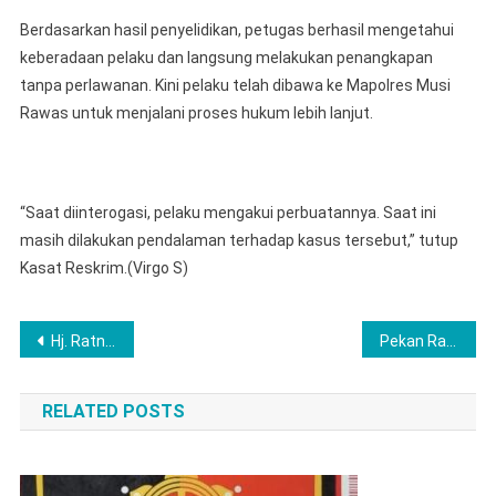
Berdasarkan hasil penyelidikan, petugas berhasil mengetahui
keberadaan pelaku dan langsung melakukan penangkapan
tanpa perlawanan. Kini pelaku telah dibawa ke Mapolres Musi
Rawas untuk menjalani proses hukum lebih lanjut.
“Saat diinterogasi, pelaku mengakui perbuatannya. Saat ini
masih dilakukan pendalaman terhadap kasus tersebut,” tutup
Kasat Reskrim.(Virgo S)
Post
Hj. Ratna Machmud Bupati Musi Rawas Bersama Ketua TP PKK Gelar peringatan Hari kesatuan Gerak PKK ke- 53
Pekan Raya Musi Rawas Mantab 2025 Resmi Dibuka, Bupati: Saya Memohon Dukungan Yang Tulus dan Ikhlas dari Semua Pihak. Mari Bersama-Sama Kita Bangun Daerah kita Tercinta Ini
navigation
RELATED POSTS