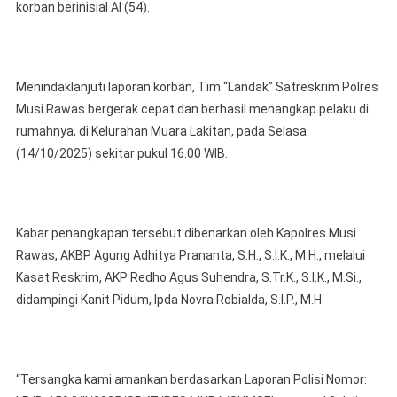
AI
korban berinisial AI (54).
Pakai
Paran
Menindaklanjuti laporan korban, Tim “Landak” Satreskrim Polres
Musi Rawas bergerak cepat dan berhasil menangkap pelaku di
rumahnya, di Kelurahan Muara Lakitan, pada Selasa
(14/10/2025) sekitar pukul 16.00 WIB.
Kabar penangkapan tersebut dibenarkan oleh Kapolres Musi
Rawas, AKBP Agung Adhitya Prananta, S.H., S.I.K., M.H., melalui
Kasat Reskrim, AKP Redho Agus Suhendra, S.Tr.K., S.I.K., M.Si.,
didampingi Kanit Pidum, Ipda Novra Robialda, S.I.P., M.H.
“Tersangka kami amankan berdasarkan Laporan Polisi Nomor: