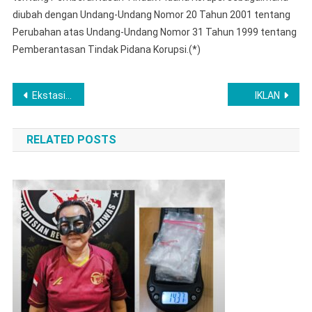
diubah dengan Undang-Undang Nomor 20 Tahun 2001 tentang
Perubahan atas Undang-Undang Nomor 31 Tahun 1999 tentang
Pemberantasan Tindak Pidana Korupsi.(*)
Post
Ekstasi Disembunyikan di Pijakan Kaki Motor Dua Pemuda, Berhasil Diringkus Satresnarkoba Polres LubukLinggau
IKLAN
navigation
RELATED POSTS