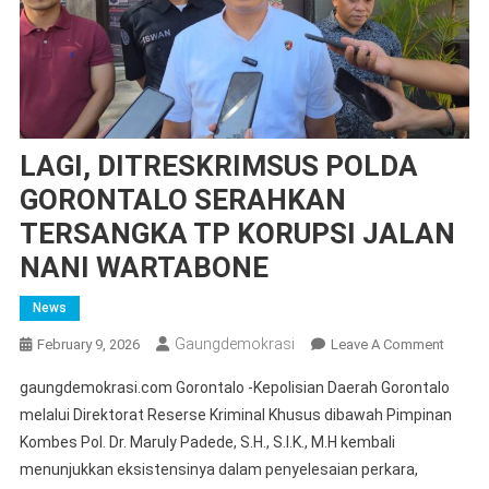
LAGI, DITRESKRIMSUS POLDA
GORONTALO SERAHKAN
TERSANGKA TP KORUPSI JALAN
NANI WARTABONE
News
Gaungdemokrasi
On
February 9, 2026
Leave A Comment
LAGI,
gaungdemokrasi.com Gorontalo -Kepolisian Daerah Gorontalo
DITRE
melalui Direktorat Reserse Kriminal Khusus dibawah Pimpinan
POLDA
Kombes Pol. Dr. Maruly Padede, S.H., S.I.K., M.H kembali
GORO
menunjukkan eksistensinya dalam penyelesaian perkara,
SERAH