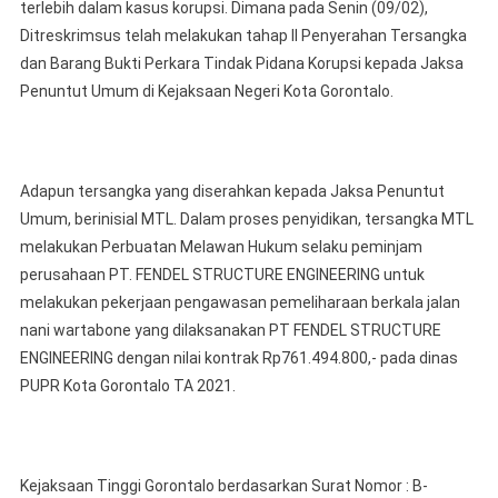
TERSA
terlebih dalam kasus korupsi. Dimana pada Senin (09/02),
TP
Ditreskrimsus telah melakukan tahap II Penyerahan Tersangka
KORUP
dan Barang Bukti Perkara Tindak Pidana Korupsi kepada Jaksa
JALAN
Penuntut Umum di Kejaksaan Negeri Kota Gorontalo.
NANI
WART
Adapun tersangka yang diserahkan kepada Jaksa Penuntut
Umum, berinisial MTL. Dalam proses penyidikan, tersangka MTL
melakukan Perbuatan Melawan Hukum selaku peminjam
perusahaan PT. FENDEL STRUCTURE ENGINEERING untuk
melakukan pekerjaan pengawasan pemeliharaan berkala jalan
nani wartabone yang dilaksanakan PT FENDEL STRUCTURE
ENGINEERING dengan nilai kontrak Rp761.494.800,- pada dinas
PUPR Kota Gorontalo TA 2021.
Kejaksaan Tinggi Gorontalo berdasarkan Surat Nomor : B-