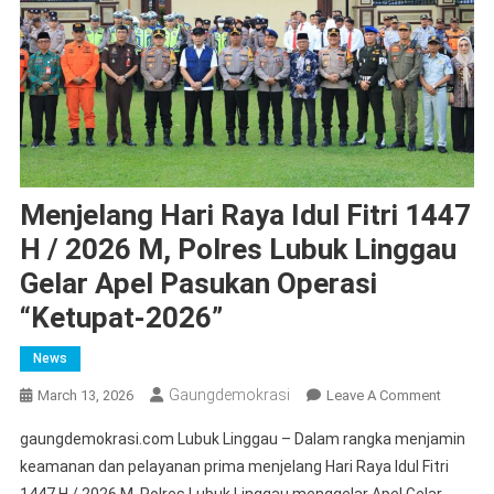
Menjelang Hari Raya Idul Fitri 1447
H / 2026 M, Polres Lubuk Linggau
Gelar Apel Pasukan Operasi
“Ketupat-2026”
News
Gaungdemokrasi
On
March 13, 2026
Leave A Comment
Menjela
gaungdemokrasi.com Lubuk Linggau – Dalam rangka menjamin
Hari
keamanan dan pelayanan prima menjelang Hari Raya Idul Fitri
Raya