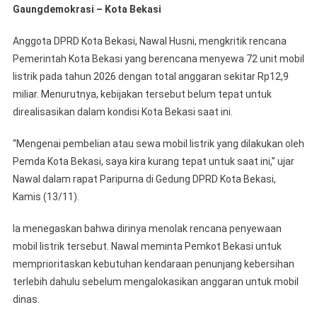
Gaungdemokrasi – Kota Bekasi
Husni
Desak
Anggota DPRD Kota Bekasi, Nawal Husni, mengkritik rencana
Pemkot
Pemerintah Kota Bekasi yang berencana menyewa 72 unit mobil
Utamakan
listrik pada tahun 2026 dengan total anggaran sekitar Rp12,9
Penanganan
miliar. Menurutnya, kebijakan tersebut belum tepat untuk
Sampah,
Tolak
direalisasikan dalam kondisi Kota Bekasi saat ini.
Rencana
“Mengenai pembelian atau sewa mobil listrik yang dilakukan oleh
Sewa
72
Pemda Kota Bekasi, saya kira kurang tepat untuk saat ini,” ujar
Mobil
Nawal dalam rapat Paripurna di Gedung DPRD Kota Bekasi,
Listrik
Kamis (13/11).
Ia menegaskan bahwa dirinya menolak rencana penyewaan
mobil listrik tersebut. Nawal meminta Pemkot Bekasi untuk
memprioritaskan kebutuhan kendaraan penunjang kebersihan
terlebih dahulu sebelum mengalokasikan anggaran untuk mobil
dinas.