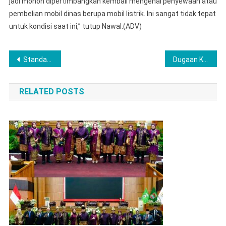
jadi mohon dipertimbangkan kembali mengenai penyewaan atau
pembelian mobil dinas berupa mobil listrik. Ini sangat tidak tepat
untuk kondisi saat ini,” tutup Nawal.(ADV)
Post
Standar Higienis Dipertanyakan, Dapur MBG di Pabrik Besi Tuai Kritik DPRD
Dugaan Keracunan Makanan, DPRD Kota Bekasi Ingatkan Dapur MBG Jalankan SOP Ketat
navigation
RELATED POSTS