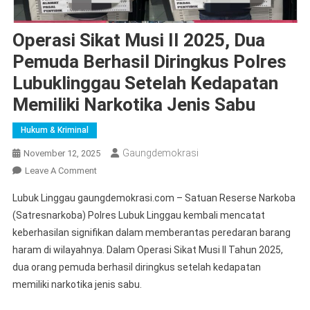
Operasi Sikat Musi II 2025, Dua
Pemuda Berhasil Diringkus Polres
Lubuklinggau Setelah Kedapatan
Memiliki Narkotika Jenis Sabu
Hukum & Kriminal
Gaungdemokrasi
November 12, 2025
On
Leave A Comment
Operasi
Lubuk Linggau gaungdemokrasi.com – Satuan Reserse Narkoba
Sikat
(Satresnarkoba) Polres Lubuk Linggau kembali mencatat
Musi
keberhasilan signifikan dalam memberantas peredaran barang
II
haram di wilayahnya. Dalam Operasi Sikat Musi II Tahun 2025,
2025,
Dua
dua orang pemuda berhasil diringkus setelah kedapatan
Pemuda
memiliki narkotika jenis sabu.
Berhasil