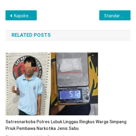
Post
Kapolres Langkat Bersama Ribuan Jamaah Peringati Haul ke–102 Syekh Abdul Wahab Rokan di Babussalam
Standar Higienis Dipertanyakan, Dapur MBG di Pabrik Besi Tuai Kritik DPRD
navigation
RELATED POSTS
Satresnarkoba Polres Lubuk Linggau Ringkus Warga Simpang
Priuk Pembawa Narkotika Jenis Sabu