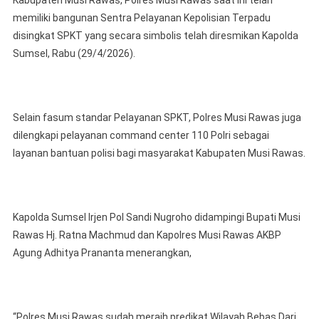
Kabupaten Musi Rawas, Polres Musi Rawas saat ini telah
Kapolda
memiliki bangunan Sentra Pelayanan Kepolisian Terpadu
Sumsel
Resmikan
disingkat SPKT yang secara simbolis telah diresmikan Kapolda
Gedung
Sumsel, Rabu (29/4/2026).
Pelayanan
SPKT
Polres
Musi
Selain fasum standar Pelayanan SPKT, Polres Musi Rawas juga
Rawas
dilengkapi pelayanan command center 110 Polri sebagai
layanan bantuan polisi bagi masyarakat Kabupaten Musi Rawas.
Kapolda Sumsel Irjen Pol Sandi Nugroho didampingi Bupati Musi
Rawas Hj. Ratna Machmud dan Kapolres Musi Rawas AKBP
Agung Adhitya Prananta menerangkan,
“Polres Musi Rawas sudah meraih predikat Wilayah Bebas Dari