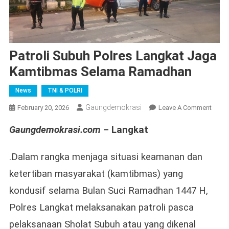
Patroli Subuh Polres Langkat Jaga
Kamtibmas Selama Ramadhan
News
TNI & POLRI
Gaungdemokrasi
On
February 20, 2026
Leave A Comment
Patrol
Gaungdemokrasi.com
– Langkat
Subu
Polre
Langk
.Dalam rangka menjaga situasi keamanan dan
Jaga
ketertiban masyarakat (kamtibmas) yang
Kamt
kondusif selama Bulan Suci Ramadhan 1447 H,
Sela
Rama
Polres Langkat melaksanakan patroli pasca
pelaksanaan Sholat Subuh atau yang dikenal