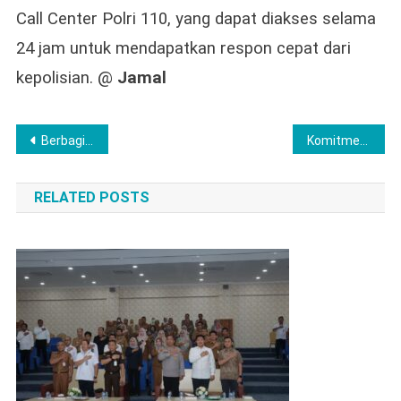
Call Center Polri 110, yang dapat diakses selama
24 jam untuk mendapatkan respon cepat dari
kepolisian. @
Jamal
Post
Berbagi di Bulan Suci Ramadhan, Kapolres dan Wakapolres Musi Rawas Bagi Takjil Kepada Pengguna Jalan
Komitmen Polri Dalam Mendukung Rencana Kerja Pemerintah, Kapolres Lubuk Linggau, AKBP Adithia Bagus Arjunadi, Hadiri kegiatan Penyusunan RKPD 2027
navigation
RELATED POSTS