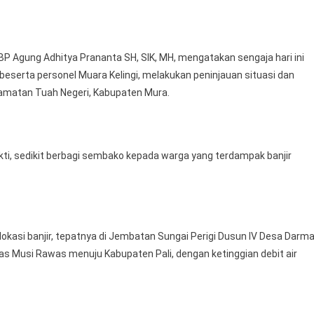
Tinjau
Dan
Turun
P Agung Adhitya Prananta SH, SIK, MH, mengatakan sengaja hari ini
Langsung
eserta personel Muara Kelingi, melakukan peninjauan situasi dan
Salurkan
Sembako
ecamatan Tuah Negeri, Kabupaten Mura.
akti, sedikit berbagi sembako kepada warga yang terdampak banjir
okasi banjir, tepatnya di Jembatan Sungai Perigi Dusun IV Desa Darm
ntas Musi Rawas menuju Kabupaten Pali, dengan ketinggian debit air