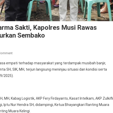
Darma Sakti, Kapolres Musi Rawas
alurkan Sembako
On
 Comment
Peduli
sa empati terhadap masyarakat yang terdampak musibah banjir,
Korban
a SH, SIK, MH, terjun langsung meninjau situasi dan kondisi serta
Banjir
9/2025).
Di
Desa
Darma
Sakti,
MH, Kabag Logistik, AKP Fery Firdayanto, Kasat Intelkam, AKP Zulkifli
Kapolres
gi, Iptu Nur Hendra SH, didampingi, Ketua Bhayangkari Ranting Muara
Musi
ting Muara Kelingi.
Rawas