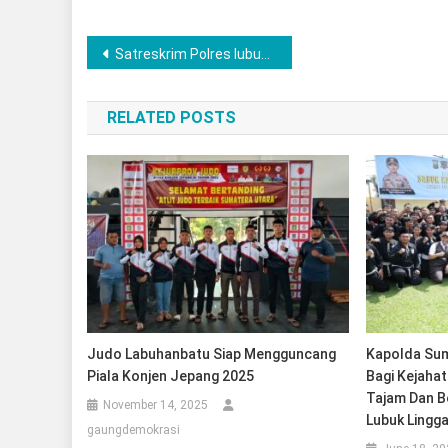
Post
Satreskrim Polres lubuk Linggau Berhasil Ringkus Tiga Pelaku Pencurian Dengan Pemberatan
navigation
RELATED POSTS
Judo Labuhanbatu Siap Mengguncang
Kapolda Sum
Piala Konjen Jepang 2025
Bagi Kejahat
Tajam Dan B
November 14, 2025
Lubuk Lingg
gaungdemokrasi