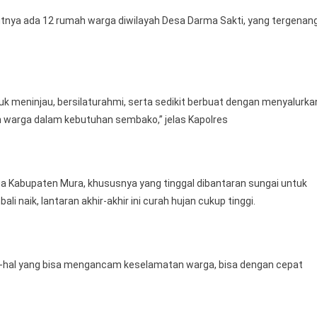
kitnya ada 12 rumah warga diwilayah Desa Darma Sakti, yang tergenan
untuk meninjau, bersilaturahmi, serta sedikit berbuat dengan menyalurka
n warga dalam kebutuhan sembako,” jelas Kapolres
ga Kabupaten Mura, khususnya yang tinggal dibantaran sungai untuk
i naik, lantaran akhir-akhir ini curah hujan cukup tinggi.
hal-hal yang bisa mengancam keselamatan warga, bisa dengan cepat