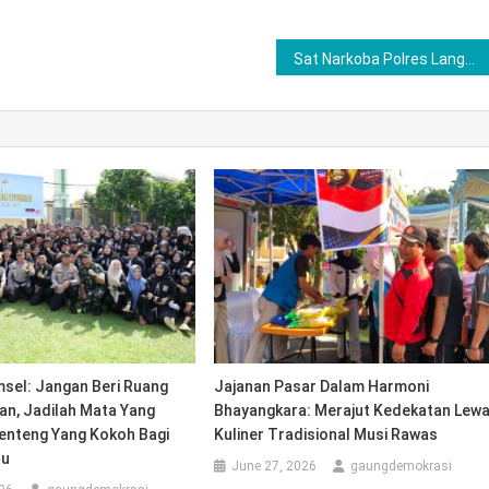
Sat Narkoba Polres Langkat Bekuk 5 Tersangka, Amankan 6,31 Gram Sabu dari 3 Kasus Berbeda
sel: Jangan Beri Ruang
Jajanan Pasar Dalam Harmoni
an, Jadilah Mata Yang
Bhayangkara: Merajut Kedekatan Lewa
enteng Yang Kokoh Bagi
Kuliner Tradisional Musi Rawas
au
June 27, 2026
gaungdemokrasi