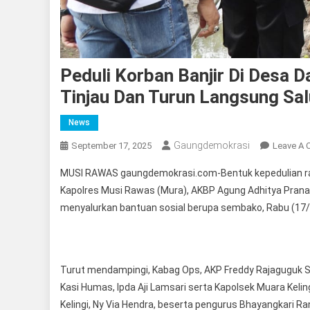
Peduli Korban Banjir Di Desa 
Tinjau Dan Turun Langsung S
News
Gaungdemokrasi
September 17, 2025
Leave A
MUSI RAWAS gaungdemokrasi.com-Bentuk kepedulian ra
Kapolres Musi Rawas (Mura), AKBP Agung Adhitya Pranant
menyalurkan bantuan sosial berupa sembako, Rabu (17/
Turut mendampingi, Kabag Ops, AKP Freddy Rajaguguk SH, 
Kasi Humas, Ipda Aji Lamsari serta Kapolsek Muara Kelin
Kelingi, Ny Via Hendra, beserta pengurus Bhayangkari Ran