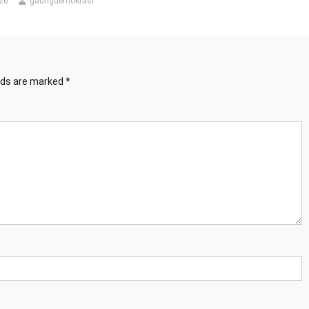
26
gaungdemokrasi
elds are marked
*