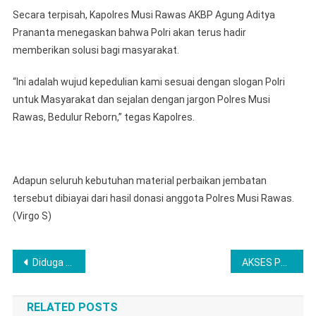
Secara terpisah, Kapolres Musi Rawas AKBP Agung Aditya
Prananta menegaskan bahwa Polri akan terus hadir
memberikan solusi bagi masyarakat.
“Ini adalah wujud kepedulian kami sesuai dengan slogan Polri
untuk Masyarakat dan sejalan dengan jargon Polres Musi
Rawas, Bedulur Reborn,” tegas Kapolres.
Adapun seluruh kebutuhan material perbaikan jembatan
tersebut dibiayai dari hasil donasi anggota Polres Musi Rawas.
(Virgo S)
Post
Diduga Digali OTD, Polsek Tugumulyo Polres Musi Rawas Lakukan Penyelidikan di Makam Alm. Wagiyo
AKSES PEMBANGUNAN INFRASTRUKTUR Di PERKUAT BENAHI JALAN DAN JEMBATAN DESA
navigation
RELATED POSTS