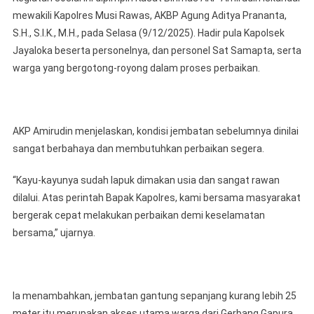
mewakili Kapolres Musi Rawas, AKBP Agung Aditya Prananta,
S.H., S.I.K., M.H., pada Selasa (9/12/2025). Hadir pula Kapolsek
Jayaloka beserta personelnya, dan personel Sat Samapta, serta
warga yang bergotong-royong dalam proses perbaikan.
AKP Amirudin menjelaskan, kondisi jembatan sebelumnya dinilai
sangat berbahaya dan membutuhkan perbaikan segera.
“Kayu-kayunya sudah lapuk dimakan usia dan sangat rawan
dilalui. Atas perintah Bapak Kapolres, kami bersama masyarakat
bergerak cepat melakukan perbaikan demi keselamatan
bersama,” ujarnya.
Ia menambahkan, jembatan gantung sepanjang kurang lebih 25
meter itu merupakan akses utama warga dari Gerbang Gapura