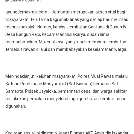
Leave A Comment
Peduli
gaungdemokrasi.com – Jembatan merupakan akses vital bagi
Masa
masyarakat, terutama bagi anak-anak yang setiap hari melintas
Depan
menuju sekolah. Namun, kondisi Jembatan Gantung di Dusun IV
Anak
Desa Bangun Rejo, Kecamatan Sukakarya, sudah lama
Dan
Masyarakat,
memprihatinkan. Material kayu yang rapuh membuat jembatan
Polres
tersebut rawan dilalui dan membahayakan keselamatan warga.
Musi
Rawas
Perbaiki
Jembatan
Menindaklanjuti keluhan masyarakat, Polres Musi Rawas melalui
Gantung
Satuan Pembinaan Masyarakat (Sat Binmas) bersama Sat
Penghubung
Samapta, Polsek Jayaloka, pemerintah desa, dan warga sekitar
Desa
melakukan perbaikan menyeluruh agar jembatan kembali aman
Bangun
digunakan.
Rejo–
Sukowarno
Kegiatan sosial ini dipimpin Kasat Binmas AKP Amirudin Iskandar