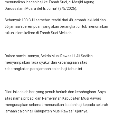
menunaikan ibadah haji ke Tanah Suci, di Masjid Agung
Sebanyak
103
Darussalam Muara Beliti, Jumat (8/5/2026).
CJH
Untuk
Sebanyak 103 CJH tersebut terdiri dari 48 jamaah laki-laki dan
Menunaika
55 jamaah perempuan yang akan berangkat untuk menunaikan
Rukun
rukun Islam kelima di Tanah Suci Mekkah.
Islam
Kelima
Di
Tanah
‎Dalam sambutannya, Sekda Musi Rawas H. Ali Sadikin
Suci
menyampaikan rasa syukur dan kebahagiaan atas
Mekkah
keberangkatan para jamaah calon haji tahun ini.
‎“Hari ini adalah hari yang penuh berkah dan kebahagiaan. Saya
atas nama pribadi dan Pemerintah Kabupaten Musi Rawas
mengucapkan selamat menunaikan ibadah haji kepada seluruh
jamaah calon haji Kabupaten Musi Rawas,” ujarnya.