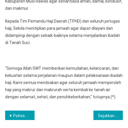
Kabupaten Musi Rawas agar senantiasa aman, damai, kondusif,
dan makmur.
‎Kepada Tim Pemandu Haji Daerah (TPHD) dan seluruh petugas
haji, Sekda menitipkan para jamaah agar dapat dilayani dan
didampingi dengan sebaik-baiknya selama menjalankan ibadah
di Tanah Suci.
‎“Semoga Allah SWT memberikan kemudahan, kelancaran, dan
kekuatan selama perjalanan maupun dalam pelaksanaan ibadah
haji. Kami semua mendoakan agar seluruh jamaah memperoleh
haji yang mabrur dan mabrurah serta kembali ke tanah air
dengan selamat, sehat, dan penuhkeberkahan,” tutupnya.(*)
Post
Polres Lubuk Linggau Tuan Rumah Bagi Empat Jajaran Polres Tetangga Sebagai Pusat Pelaksanaan Asistensi Dari Birorena Polda Sumsel
Sejukkan Hati Masyarakat, Kapolres Musi Rawas Ajak Ribuan Jamaah Lawan Narkoba dan Judi Online di Sholawatan Akbar
navigation