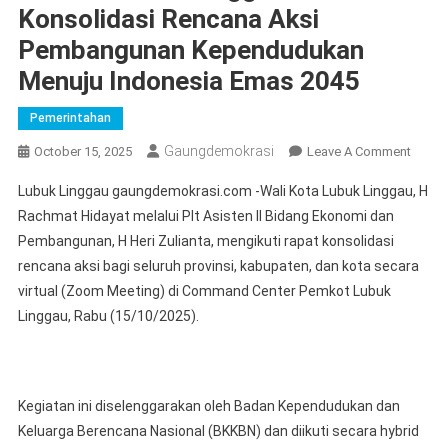
Konsolidasi Rencana Aksi
Pembangunan Kependudukan
Menuju Indonesia Emas 2045
Pemerintahan
Gaungdemokrasi
On
October 15, 2025
Leave A Comment
Pemko
Lubuk Linggau gaungdemokrasi.com -Wali Kota Lubuk Linggau, H
Lubuk
Rachmat Hidayat melalui Plt Asisten II Bidang Ekonomi dan
Lingg
Pembangunan, H Heri Zulianta, mengikuti rapat konsolidasi
Ikuti
rencana aksi bagi seluruh provinsi, kabupaten, dan kota secara
Konsol
Renca
virtual (Zoom Meeting) di Command Center Pemkot Lubuk
Aksi
Linggau, Rabu (15/10/2025).
Pemba
Kepen
Menuj
Indone
Kegiatan ini diselenggarakan oleh Badan Kependudukan dan
Emas
Keluarga Berencana Nasional (BKKBN) dan diikuti secara hybrid