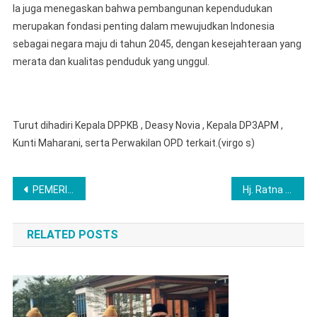
Ia juga menegaskan bahwa pembangunan kependudukan
merupakan fondasi penting dalam mewujudkan Indonesia
sebagai negara maju di tahun 2045, dengan kesejahteraan yang
merata dan kualitas penduduk yang unggul.
Turut dihadiri Kepala DPPKB , Deasy Novia , Kepala DP3APM ,
Kunti Maharani, serta Perwakilan OPD terkait.(virgo s)
Post
PEMERINTAH KABUPATEN PESISIR BARAT GELAR RAKOR PENETAPAN GIAT 100 HARI PENGABDIAN BUPATI DAN WAKIL BUPATI KEPADA MASYARAKAT
Hj. Ratna Machmud Bupati Musi Rawas Bersama Ketua TP PKK Gelar peringatan Hari kesatuan Gerak PKK ke- 53
navigation
RELATED POSTS