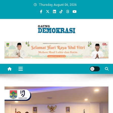
Skip
Thursday, August 06, 2026
to
content
gaungdemokrasi.com