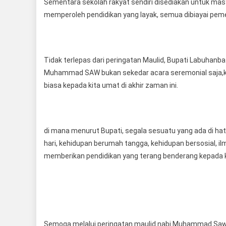
Sementara sekolah rakyat sendiri disediakan untuk ma
memperoleh pendidikan yang layak, semua dibiayai peme
Tidak terlepas dari peringatan Maulid, Bupati Labuhanb
Muhammad SAW bukan sekedar acara seremonial saja,kar
biasa kepada kita umat di akhir zaman ini.
di mana menurut Bupati, segala sesuatu yang ada di hati 
hari, kehidupan berumah tangga, kehidupan bersosial, ilm
memberikan pendidikan yang terang benderang kepada 
Semoga melalui peringatan maulid nabi Muhammad Saw