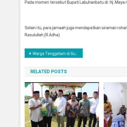
Pada momen tersebut Bupati Labuhanbatu dr. Hj. May
Selain itu, para jamaah juga mendapatkan siraman rohani
Rasulullah.(R.Adha)
Post
Warga Tenggelam di Sungai Musi Sedang Mencari Ikan, Polsek Muara Lakitan Polres Musi Rawas Sigap Lakukan Pencarian Korban
navigation
RELATED POSTS