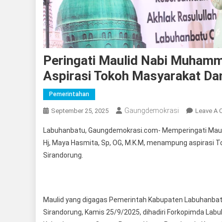
Peringati Maulid Nabi Muham
Aspirasi Tokoh Masyarakat D
Pemerintahan
Gaungdemokrasi
September 25, 2025
Leave A
Labuhanbatu, Gaungdemokrasi.com- Memperingati Maul
Hj, Maya Hasmita, Sp, OG, M.K.M, menampung aspirasi To
Sirandorung.
Maulid yang digagas Pemerintah Kabupaten Labuhanbatu t
Sirandorung, Kamis 25/9/2025, dihadiri Forkopimda Lab