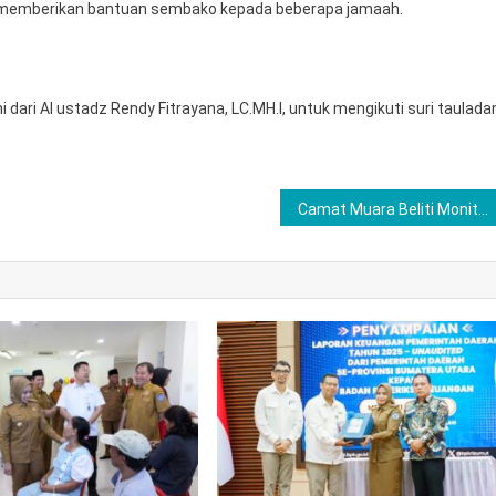
a memberikan bantuan sembako kepada beberapa jamaah.
 dari Al ustadz Rendy Fitrayana, LC.MH.I, untuk mengikuti suri taulada
Camat Muara Beliti Monitoring Operasi Pasar Bapokting, Warga Rasakan Manfaat Harga Stabil