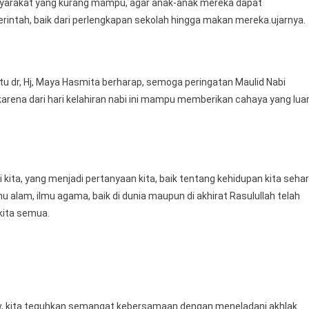
syarakat yang kurang mampu, agar anak-anak mereka dapat
rintah, baik dari perlengkapan sekolah hingga makan mereka.ujarnya.
atu dr, Hj, Maya Hasmita berharap, semoga peringatan Maulid Nabi
ena dari hari kelahiran nabi ini mampu memberikan cahaya yang lua
kita, yang menjadi pertanyaan kita, baik tentang kehidupan kita sehar
u alam, ilmu agama, baik di dunia maupun di akhirat Rasulullah telah
kita semua.
, kita teguhkan semangat kebersamaan dengan meneladani akhlak