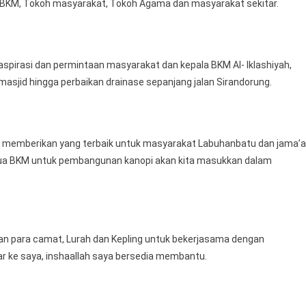
 BKM, Tokoh masyarakat, Tokoh Agama dan masyarakat sekitar.
Tokoh
Masyarakat
Dan
BKM
spirasi dan permintaan masyarakat dan kepala BKM Al- Iklashiyah,
sjid hingga perbaikan drainase sepanjang jalan Sirandorung.
p memberikan yang terbaik untuk masyarakat Labuhanbatu dan jama’
 ketua BKM untuk pembangunan kanopi akan kita masukkan dalam
n para camat, Lurah dan Kepling untuk bekerjasama dengan
ar ke saya, inshaallah saya bersedia membantu.