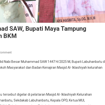
mad SAW, Bupati Maya Tampung
an BKM
On
 Comment
Peringati
id Nabi Besar Muhammad SAW 1447 H/2025 M, Bupati Labuhanbatu dr
Maulid
koh Masyarakat dan Badan Kenajiran Masjid Al- Iklashiyah kelurahan
Nabi
Muhammad
SAW,
Bupati
Maya
ersebut digelar di pelataran Masjid Al- Iklashiyah Kelurahan
Tampung
uhanbatu, Sekdakab Labuhanbatu, Kepala OPD, Ketua MUI,
Aspirasi