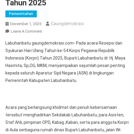
Tahun 2025
Pemerintahan
Gaungdemokrasi
December 1, 2025
On
Leave A Comment
Pesan
Labuhanbatu gaungdemokrasi.com- Pada acara Resepsi dan
Penting
Syukuran Hari Ulang Tahun ke-54 Korps Pegawai Republik
Bupati
Indonesia (Korpri) Tahun 2025, Bupati Labuhanbatu dr. Hj. Maya
Labuhanbatu
Hasmita, Sp,OG, MKM, menyampaikan sejumlah pesan penting
Kepada
ASN
kepada seluruh Aparatur Sipil Negara (ASN) di lingkungan
Di
Pemerintah Kabupaten Labuhanbatu.
Resepsi
Dan
Syukuran
HUT
Acara yang berlangsung khidmat dan penuh kebersamaan
Ke-
tersebut menghadirkan Sekdakab Labuhanbatu, para Asisten,
54
Staf Ahli, pimpinan OPD, Kabag ,Kaban, serta para anggota Korpri
KORPRI
di Aula serbaguna rumah dinas Bupati Labuhanbatu, jalan Wr.