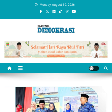
Skip
Monday, August 10, 2026
to
content
gaungdemokrasi.com