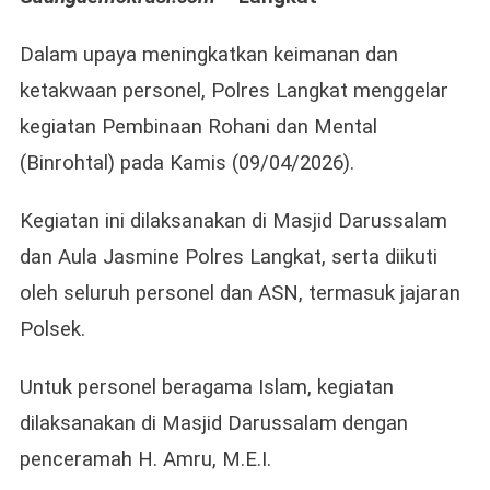
Gelar
Binrohtal,
Dalam upaya meningkatkan keimanan dan
Perkuat
ketakwaan personel, Polres Langkat menggelar
Iman
kegiatan Pembinaan Rohani dan Mental
Dan
Integritas
(Binrohtal) pada Kamis (09/04/2026).
Personel
Kegiatan ini dilaksanakan di Masjid Darussalam
dan Aula Jasmine Polres Langkat, serta diikuti
oleh seluruh personel dan ASN, termasuk jajaran
Polsek.
Untuk personel beragama Islam, kegiatan
dilaksanakan di Masjid Darussalam dengan
penceramah H. Amru, M.E.I.