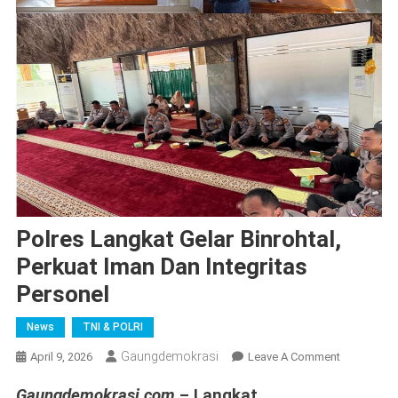
Polres Langkat Gelar Binrohtal,
Perkuat Iman Dan Integritas
Personel
News
TNI & POLRI
Gaungdemokrasi
On
April 9, 2026
Leave A Comment
Polres
Gaungdemokrasi.com
– Langkat
Langkat