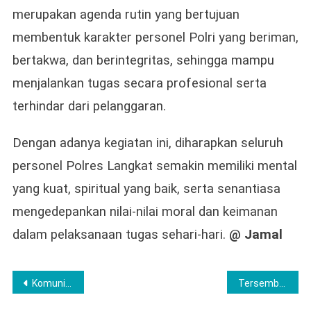
merupakan agenda rutin yang bertujuan
membentuk karakter personel Polri yang beriman,
bertakwa, dan berintegritas, sehingga mampu
menjalankan tugas secara profesional serta
terhindar dari pelanggaran.
Dengan adanya kegiatan ini, diharapkan seluruh
personel Polres Langkat semakin memiliki mental
yang kuat, spiritual yang baik, serta senantiasa
mengedepankan nilai-nilai moral dan keimanan
dalam pelaksanaan tugas sehari-hari.
@ Jamal
Post
Komunitas Seni Petua Tengarah Meriahkan Jambore Budaya Langkat
Tersembunyi di Stang Motor Penggeledahan Dilakukan Secara Teliti, Akhirnya Petugas Satnarkoba Polres Lubuklinggau Berhasil Menemukan 1 klip plastik bening Berisi kristal Diduga Sabu
navigation