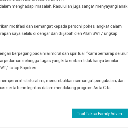
bar dalam menghadapi masalah, Rasulullah juga sangat menyayangi anak
ikan motifasi dan semangat kepada personil polres langkat dalam
an saya selalu di dengar dan di ijabah oleh Allah SWT,” ungkap
ngan berpegang pada nilai moral dan spiritual. “Kami berharap seluru
i pedoman sehingga tugas yang kita emban tidak hanya bernilai
SWT,” tutup Kapolres.
in mempererat silaturahmi, menumbuhkan semangat pengabdian, dan
ius serta berintegritas dalam mendukung program Asta Cita
Trail Taksa Family Adventure 1, Ajang Promosi Wisata Labuhanbatu