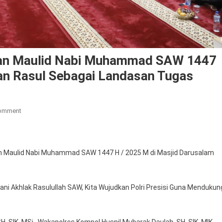
atan Maulid Nabi Muhammad SAW 1447
an Rasul Sebagai Landasan Tugas
On
Comment
Polres
Langkat
Gelar
an Maulid Nabi Muhammad SAW 1447 H / 2025 M di Masjid Darusalam
Peringatan
Maulid
Nabi
ni Akhlak Rasulullah SAW, Kita Wujudkan Polri Presisi Guna Mendukun
Muhammad
SAW
1447
H, SIK, MSi., Wakapolres Kompol Husnil Mubarak Daulah, SH, SIK, MIK,.,