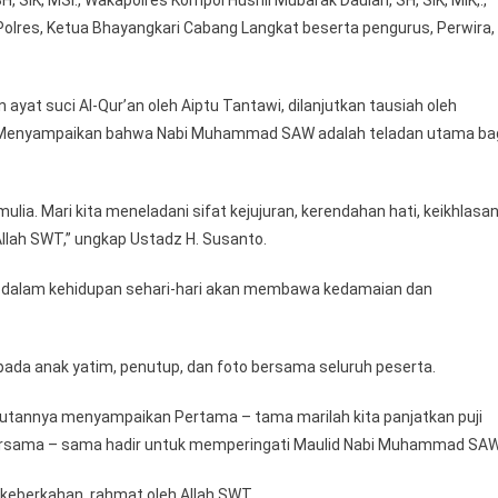
H
Polres, Ketua Bhayangkari Cabang Langkat beserta pengurus, Perwira,
/2025
M,
Jadikan
at suci Al-Qur’an oleh Aiptu Tantawi, dilanjutkan tausiah oleh
Keteladanan
, Menyampaikan bahwa Nabi Muhammad SAW adalah teladan utama ba
Rasul
Sebagai
Landasan
Tugas
lia. Mari kita meneladani sifat kejujuran, kerendahan hati, keikhlasan
Allah SWT,” ungkap Ustadz H. Susanto.
h dalam kehidupan sehari-hari akan membawa kedamaian dan
ada anak yatim, penutup, dan foto bersama seluruh peserta.
butannya menyampaikan Pertama – tama marilah kita panjatkan puji
 bersama – sama hadir untuk memperingati Maulid Nabi Muhammad SAW
 keberkahan, rahmat oleh Allah SWT.