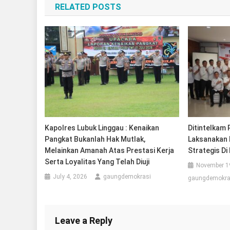
RELATED POSTS
Kapolres Lubuk Linggau : Kenaikan
Ditintelkam
Pangkat Bukanlah Hak Mutlak,
Laksanakan 
Melainkan Amanah Atas Prestasi Kerja
Strategis Di
Serta Loyalitas Yang Telah Diuji
November 1
July 4, 2026
gaungdemokrasi
gaungdemokra
Leave a Reply