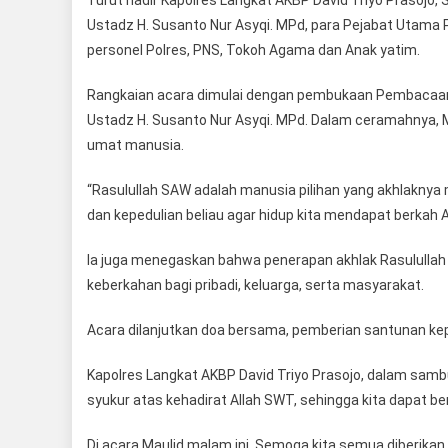
Ustadz H. Susanto Nur Asyqi. MPd, para Pejabat Utama 
personel Polres, PNS, Tokoh Agama dan Anak yatim.
Rangkaian acara dimulai dengan pembukaan Pembacaan ay
Ustadz H. Susanto Nur Asyqi. MPd. Dalam ceramahnya
umat manusia.
“Rasulullah SAW adalah manusia pilihan yang akhlaknya mu
dan kepedulian beliau agar hidup kita mendapat berkah 
Ia juga menegaskan bahwa penerapan akhlak Rasululla
keberkahan bagi pribadi, keluarga, serta masyarakat.
Acara dilanjutkan doa bersama, pemberian santunan kep
Kapolres Langkat AKBP David Triyo Prasojo, dalam sam
syukur atas kehadirat Allah SWT, sehingga kita dapat
Di acara Maulid malam ini, Semoga kita semua diberikan