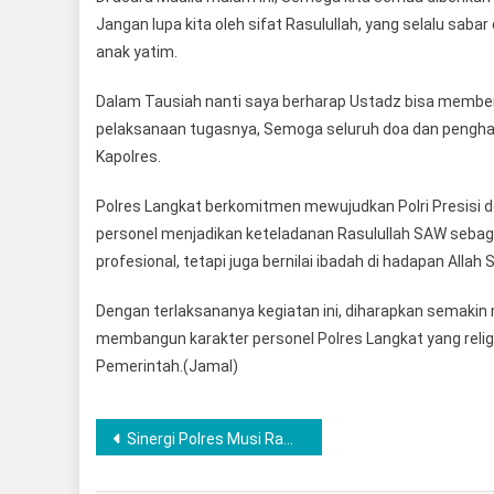
Jangan lupa kita oleh sifat Rasulullah, yang selalu sa
anak yatim.
Dalam Tausiah nanti saya berharap Ustadz bisa member
pelaksanaan tugasnya, Semoga seluruh doa dan pengharap
Kapolres.
Polres Langkat berkomitmen mewujudkan Polri Presisi de
personel menjadikan keteladanan Rasulullah SAW sebaga
profesional, tetapi juga bernilai ibadah di hadapan Allah 
Dengan terlaksananya kegiatan ini, diharapkan semak
membangun karakter personel Polres Langkat yang relig
Pemerintah.(Jamal)
Post
Sinergi Polres Musi Rawas bersama Polsek Muara Lakitan dan Bulog Cabang Lubuklinggau, 20 Ton Beras GPM Ludes Terjual
navigation