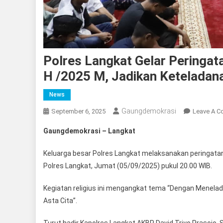
Polres Langkat Gelar Pering
H /2025 M, Jadikan Keteladan
News
Gaungdemokrasi
September 6, 2025
Leave A 
Gaungdemokrasi – Langkat
Keluarga besar Polres Langkat melaksanakan peringat
Polres Langkat, Jumat (05/09/2025) pukul 20.00 WIB.
Kegiatan religius ini mengangkat tema “Dengan Menelada
Asta Cita”.
Turut hadir Kapolres Langkat AKBP David Triyo Prasojo, S