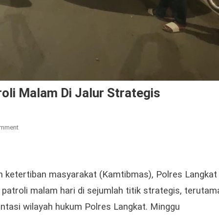
oli Malam Di Jalur Strategis
On
omment
Polres
Langkat
Gencarkan
Patroli
 ketertiban masyarakat (Kamtibmas), Polres Langkat
Malam
atroli malam hari di sejumlah titik strategis, terutam
Di
lintasi wilayah hukum Polres Langkat. Minggu
Jalur
Strategis