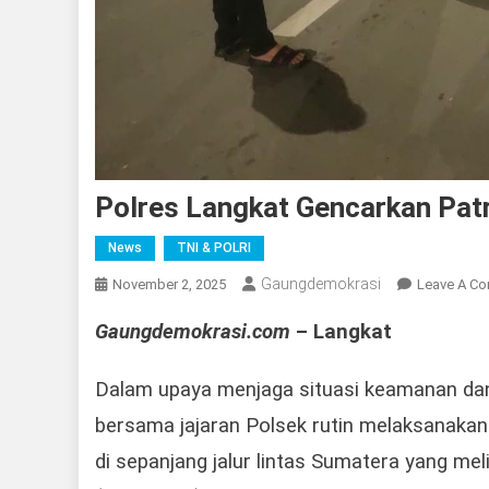
Polres Langkat Gencarkan Patr
News
TNI & POLRI
Gaungdemokrasi
November 2, 2025
Leave A C
Gaungdemokrasi.com
– Langkat
Dalam upaya menjaga situasi keamanan dan
bersama jajaran Polsek rutin melaksanakan p
di sepanjang jalur lintas Sumatera yang me