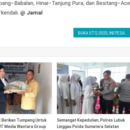
 Gebang–Babalan, Hinai–Tanjung Pura, dan Besitang–Ac
rkendali.
@ Jamal
BUKA STQ 2025, INI PESAN BUPATI DEDI IRAWAN
 Berikan Tumpeng Untuk
Semangat Kepedulian, Polres Lubuk
UT Media Wantara Group
Linggau Polda Sumatera Selatan