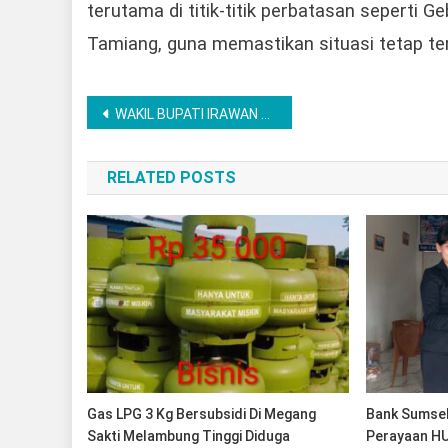
terutama di titik-titik perbatasan seperti
Tamiang, guna memastikan situasi tetap te
Post
WAKIL BUPATI IRAWAN TOPANI BUKA KOORDINASI LINTAS SEKTOR PENCEGAHAN KEKERASAN TERHADAP PEREMPUAN DAN ANAK, TPPO, ABH, DAN PERKAWINAN ANAK
navigation
RELATED POSTS
Gas LPG 3 Kg Bersubsidi Di Megang
Bank Sumsel
Sakti Melambung Tinggi Diduga
Perayaan H