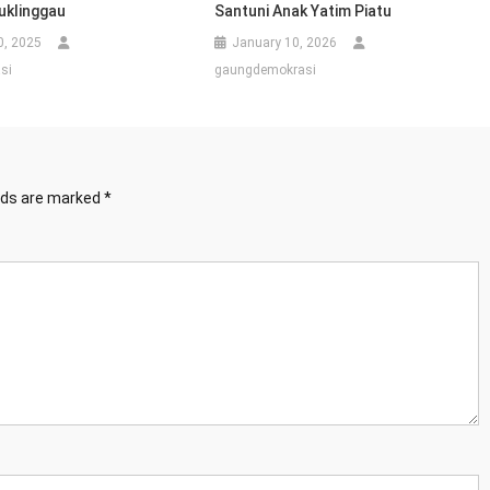
uklinggau
Santuni Anak Yatim Piatu
0, 2025
January 10, 2026
si
gaungdemokrasi
elds are marked
*