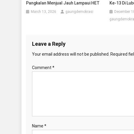
Pangkalan Menjual Jauh Lampaui HET
Ke-13 Di Lub
March 13, 2026
gaungdemokrasi
December 1
gaungdemokra
Leave a Reply
Your email address will not be published.
Required fi
Comment
*
Name
*