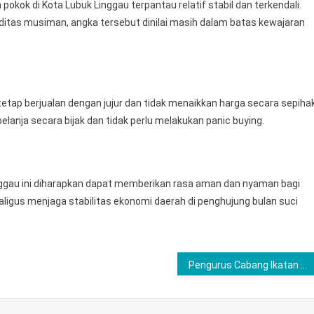
okok di Kota Lubuk Linggau terpantau relatif stabil dan terkendali.
itas musiman, angka tersebut dinilai masih dalam batas kewajaran
tap berjualan dengan jujur dan tidak menaikkan harga secara sepihak
lanja secara bijak dan tidak perlu melakukan panic buying.
nggau ini diharapkan dapat memberikan rasa aman dan nyaman bagi
igus menjaga stabilitas ekonomi daerah di penghujung bulan suci
Pengurus Cabang Ikatan Bidan Indonesia Kota Lubuk Linggau Tunjukkan Kepeduliannya Dengan Mengunjungi Pos Pengamanan untuk Berikan Dukungan Moril