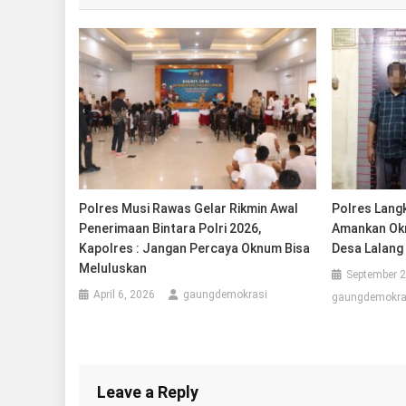
Polres Musi Rawas Gelar Rikmin Awal
Polres Langk
Penerimaan Bintara Polri 2026,
Amankan Okn
Kapolres : Jangan Percaya Oknum Bisa
Desa Lalang
Meluluskan
September 2
April 6, 2026
gaungdemokrasi
gaungdemokra
Leave a Reply