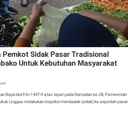
 Pemkot Sidak Pasar Tradisional
mbako Untuk Kebutuhan Masyarakat
On
ment
Polres
 Raya Idul Fitri 1447 H atau tepat pada Ramadan ke-28, Pemerintah
Lubuk
Lubuk Linggau melakukan inspeksi mendadak (sidak) ke sejumlah pasar
Linggau
Bersama
Pemkot
Sidak