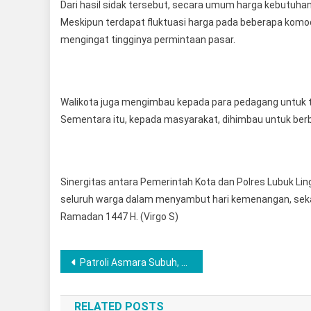
Dari hasil sidak tersebut, secara umum harga kebutuhan p
Meskipun terdapat fluktuasi harga pada beberapa komod
mengingat tingginya permintaan pasar.
Walikota juga mengimbau kepada para pedagang untuk te
Sementara itu, kepada masyarakat, dihimbau untuk berbe
Sinergitas antara Pemerintah Kota dan Polres Lubuk Li
seluruh warga dalam menyambut hari kemenangan, sekal
Ramadan 1447 H. (Virgo S)
Post
Patroli Asmara Subuh, Polres Langkat Jaga Kamtibmas Tetap Kondusif
navigation
RELATED POSTS