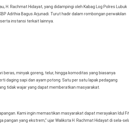
Pasar
gau, H. Rachmat Hidayat, yang didampingi oleh Kabag Log Polres Lubuk
Tradisional
KBP Adithia Bagus Arjunadi. Turut hadir dalam rombongan perwakilan
,Pantau
erta instansi terkait lainnya.
Harga
Daging
Dan
Sembako
Untuk
Kebutuhan
Masyarakat
ri beras, minyak goreng, telur, hingga komoditas yang biasanya
ti daging sapi dan ayam potong. Satu per satu lapak pedagang
yang tidak wajar yang dapat memberatkan masyarakat.
 di lapangan. Kami ingin memastikan masyarakat dapat merayakan Idul Fit
a pangan yang ekstrem,” ujar Walikota H. Rachmat Hidayat di sela-sel