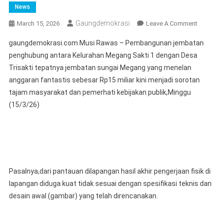
News
Gaungdemokrasi
On
March 15, 2026
Leave A Comment
Proyek
gaungdemokrasi.com Musi Rawas – Pembangunan jembatan
Jembat
penghubung antara Kelurahan Megang Sakti 1 dengan Desa
Sungai
Trisakti tepatnya jembatan sungai Megang yang menelan
Megang
anggaran fantastis sebesar Rp15 miliar kini menjadi sorotan
Senilai
Rp15
tajam masyarakat dan pemerhati kebijakan publik,Minggu
Miliar
(15/3/26)
Diduga
Asal
Jadi,
PUBM
Musi
Rawas
Pasalnya,dari pantauan dilapangan hasil akhir pengerjaan fisik di
Dinilai
lapangan diduga kuat tidak sesuai dengan spesifikasi teknis dan
Lemah
desain awal (gambar) yang telah direncanakan.
Dalam
Pengaw