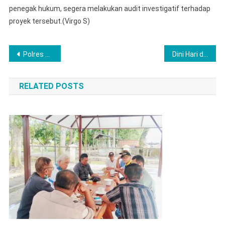
penegak hukum, segera melakukan audit investigatif terhadap
proyek tersebut.(Virgo S)
Post
Polres Langkat Buka Puasa Bersama Anak Yatim dan Santri, Peringati Nuzulul Qur’an
Dini Hari di Lahat: Laporan Warga ke 110 Picu Evakuasi Bus Masuk Jurang
navigation
RELATED POSTS