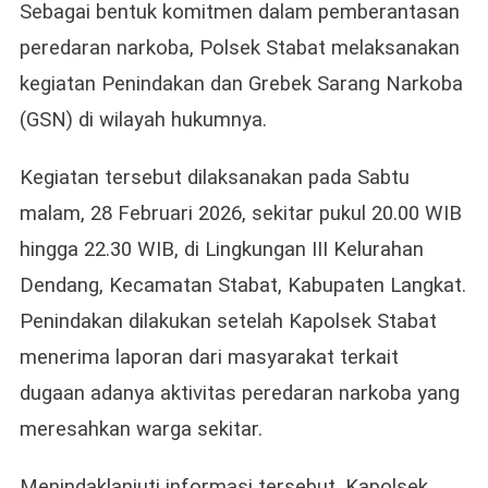
Warga,
Sebagai bentuk komitmen dalam pemberantasan
Polsek
peredaran narkoba, Polsek Stabat melaksanakan
Stabat
kegiatan Penindakan dan Grebek Sarang Narkoba
Amankan
Diduga
(GSN) di wilayah hukumnya.
Pelaku
Narkoba
Kegiatan tersebut dilaksanakan pada Sabtu
Di
Dendang
malam, 28 Februari 2026, sekitar pukul 20.00 WIB
hingga 22.30 WIB, di Lingkungan III Kelurahan
Dendang, Kecamatan Stabat, Kabupaten Langkat.
Penindakan dilakukan setelah Kapolsek Stabat
menerima laporan dari masyarakat terkait
dugaan adanya aktivitas peredaran narkoba yang
meresahkan warga sekitar.
Menindaklanjuti informasi tersebut, Kapolsek