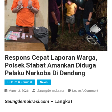
Respons Cepat Laporan Warga,
Polsek Stabat Amankan Diduga
Pelaku Narkoba Di Dendang
Hukum & Kriminal
News
Gaungdemokrasi
On
March 2, 2026
Leave A Comment
Respons
Gaungdemokrasi.com
– Langkat
Cepat
Laporan