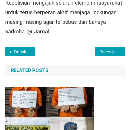
Kepolisian mengajak seluruh elemen masyarakat
untuk terus berperan aktif menjaga lingkungan
masing-masing agar terbebas dari bahaya
narkoba.
@ Jamal
Post
Tindak Lanjut Surat Aduan Aliansi Masyarakat Muara Beliti, DPRD, Pemkab Musi Rawas Gelar Rapat
Polres Lubuk Linggau Sinergi Lintas Sektoral Aksi Nyata Program BELIDA Dukung Penuh Program Indonesia ASRI
navigation
RELATED POSTS