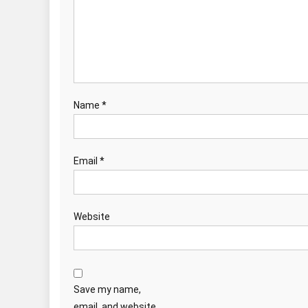
Name
*
Email
*
Website
Save my name,
email, and website