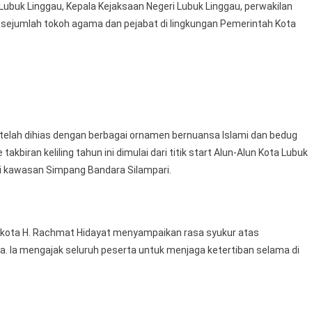
ubuk Linggau, Kepala Kejaksaan Negeri Lubuk Linggau, perwakilan
Walikota
a sejumlah tokoh agama dan pejabat di lingkungan Pemerintah Kota
Bersama
Unsur
Forkopimda
 telah dihias dengan berbagai ornamen bernuansa Islami dan bedug
kbiran keliling tahun ini dimulai dari titik start Alun-Alun Kota Lubuk
 di kawasan Simpang Bandara Silampari.
ota H. Rachmat Hidayat menyampaikan rasa syukur atas
. Ia mengajak seluruh peserta untuk menjaga ketertiban selama di