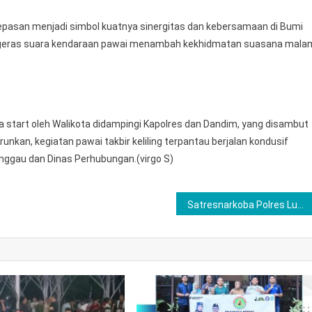
lepasan menjadi simbol kuatnya sinergitas dan kebersamaan di Bumi
engeras suara kendaraan pawai menambah kekhidmatan suasana mala
start oleh Walikota didampingi Kapolres dan Dandim, yang disambut
runkan, kegiatan pawai takbir keliling terpantau berjalan kondusif
inggau dan Dinas Perhubungan.(virgo S)
Satresnarkoba Polres Lubuk Linggau Berhasil Meringkus Seorang Pemuja Barang Haram Berinisial MR (26), Warga Desa Kampung Olo