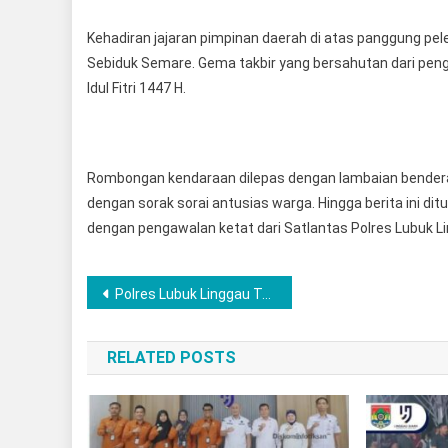
Kehadiran jajaran pimpinan daerah di atas panggung pe
Sebiduk Semare. Gema takbir yang bersahutan dari p
Idul Fitri 1447 H.
Rombongan kendaraan dilepas dengan lambaian bendera 
dengan sorak sorai antusias warga. Hingga berita ini ditu
dengan pengawalan ketat dari Satlantas Polres Lubuk L
Post
Polres Lubuk Linggau Tunjukkan Kesiapsiagaan Tinggi menolong Kebakaran Sebuah Gudang Barang di Lantai 3 Toko Lubuk Linggau Grosir
navigation
RELATED POSTS