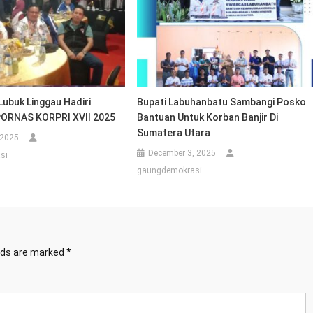
ubuk Linggau Hadiri
Bupati Labuhanbatu Sambangi Posko
PORNAS KORPRI XVII 2025
Bantuan Untuk Korban Banjir Di
Sumatera Utara
 2025
December 3, 2025
si
gaungdemokrasi
elds are marked
*