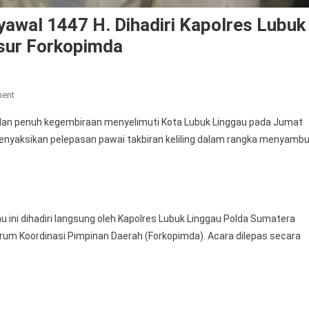
Syawal 1447 H. Dihadiri Kapolres Lubuk
sur Forkopimda
On
ment
Sambut
dan penuh kegembiraan menyelimuti Kota Lubuk Linggau pada Jumat
Hari
nyaksikan pelepasan pawai takbiran keliling dalam rangka menyamb
Raya
Idul
Fitri
1
Syawal
u ini dihadiri langsung oleh Kapolres Lubuk Linggau Polda Sumatera
1447
orum Koordinasi Pimpinan Daerah (Forkopimda). Acara dilepas secara
H.
Dihadiri
Kapolres
Lubuk
Linggau,