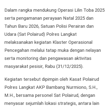
Polres
Langkat
Dalam rangka mendukung Operasi Lilin Toba 2025
Laksanakan
serta pengamanan perayaan Natal 2025 dan
Pencegahan
Tahun Baru 2026, Satuan Polisi Perairan dan
Kamtibmas
Di
Udara (Sat Polairud) Polres Langkat
Wilayah
melaksanakan kegiatan Klaster Operasional
Pesisir
Jelang
Pencegahan melalui tatap muka dengan nelayan
Tahun
serta monitoring dan pengawasan aktivitas
Baru
2026
masyarakat pesisir, Rabu (31/12/2025).
Kegiatan tersebut dipimpin oleh Kasat Polairud
Polres Langkat AKP Bambang Nurmiono, S.H.,
M.H., bersama personel Sat Polairud, dengan
menyasar sejumlah lokasi strategis, antara lain