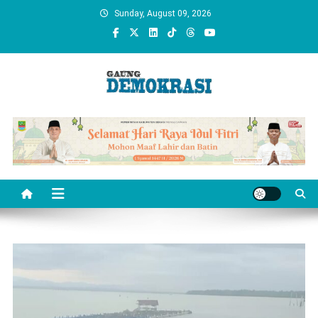
Skip
Sunday, August 09, 2026
to
content
gaungdemokrasi.com