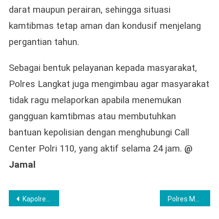
darat maupun perairan, sehingga situasi
kamtibmas tetap aman dan kondusif menjelang
pergantian tahun.
Sebagai bentuk pelayanan kepada masyarakat,
Polres Langkat juga mengimbau agar masyarakat
tidak ragu melaporkan apabila menemukan
gangguan kamtibmas atau membutuhkan
bantuan kepolisian dengan menghubungi Call
Center Polri 110, yang aktif selama 24 jam.
@
Jamal
Post
Kapolres Lubuklinggau AKBP Adithia Bagus Arjunadi Hadiri Kegiatan,Polda Sumsel Gelar Opsnal Triwulan IV T.A. 2025
Polres Musi Rawas Raih Predikat WBK dan Tindak Kejahatan Menurun, Kado Terindah di Akhir 2025
navigation