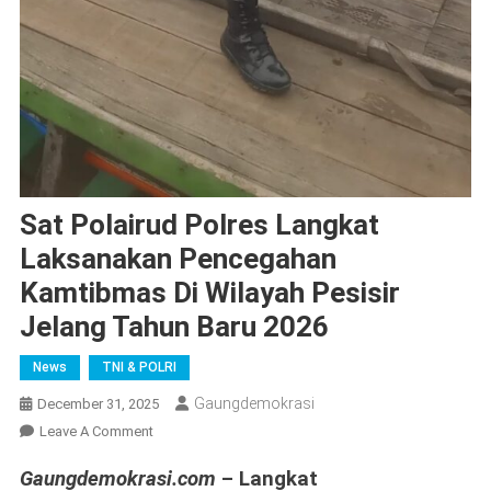
Sat Polairud Polres Langkat
Laksanakan Pencegahan
Kamtibmas Di Wilayah Pesisir
Jelang Tahun Baru 2026
News
TNI & POLRI
Gaungdemokrasi
December 31, 2025
On
Leave A Comment
Sat
Gaungdemokrasi.com
– Langkat
Polairud