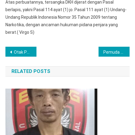
Atas perbuatannya, tersangka DKH dijerat dengan Pasal
berlapis, yakni Pasal 114 ayat (1) jo. Pasal 111 ayat (1) Undang-
Undang Republik Indonesia Nomor 35 Tahun 2009 tentang
Narkotika, dengan ancaman hukuman pidana penjara yang
berat.( Virgo S)
Post
Otak Pelaku H , Belum 24 Jam Berhasil Ditangkap Satreskrim Polres Lubuklinggau
Pemuda di Lubuklinggau Ditangkap Satresnarkoba Dengan Barang Bukti Cukup Besar
navigation
RELATED POSTS