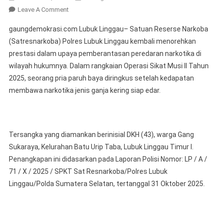
On
Leave A Comment
Satres
gaungdemokrasi.com Lubuk Linggau– Satuan Reserse Narkoba
Narkoba
(Satresnarkoba) Polres Lubuk Linggau kembali menorehkan
Polres
prestasi dalam upaya pemberantasan peredaran narkotika di
Lubuklinggau
wilayah hukumnya. Dalam rangkaian Operasi Sikat Musi II Tahun
Tangkap
Pria
2025, seorang pria paruh baya diringkus setelah kedapatan
Paruh
membawa narkotika jenis ganja kering siap edar.
Baya
Pembawa
Ganja
Kering
Tersangka yang diamankan berinisial DKH (43), warga Gang
Siap
Sukaraya, Kelurahan Batu Urip Taba, Lubuk Linggau Timur I.
Edar
Penangkapan ini didasarkan pada Laporan Polisi Nomor: LP / A /
71 / X / 2025 / SPKT Sat Resnarkoba/Polres Lubuk
Linggau/Polda Sumatera Selatan, tertanggal 31 Oktober 2025.